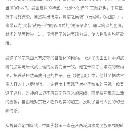
信息公告
当风”的誉称。吴画着色的特点，也是他创造的“其敷彩也，于焦墨
戒幢论坛
痕中薄施微染，自然超出绢素，世谓之吴装”（元汤垢《画鉴》）。
寺院巡览
米带认为“吴装”就是十种阴影法式的“浅深晕染”，即以简淡的色度，
就浅的阴面微染一过，便增强了线的表现力量，使人物形象脱壁欲
活动记录
活。
西园风光
下院风采
吴道子的宗教画具有浓郁的世俗化的倾向。《送子天王图》中的武
将的脸型与唐代武士俑的面貌完全一致。他在千福寺西塔院的壁画
搜索
里，把菩萨居然画成自己的样子。在《地狱变》中，他甚至把达官
贵人打入十八层地狱，一定程度上表现了对神圣权威的蔑视。像吴
道子这样，对神的世界不再受宗教教义的束缚，而是按照现实生活
的逻辑，自由地对宗教人物作现实的加工，反映了当时人民的幻想
和情感。
从魏晋六朝到唐代，中国佛教画一直在从西域风格向民族形式的转