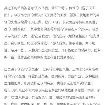
音频视频
吴道子的壁画被誉为“天衣飞扬，满壁飞动”。传世的《送子天王
弘法书籍
图》，以极尽夸张的手法把天王武将的须发、饭净王伏地而拜的神
助印功德
怪的头发描绘得“吼须云鬓，数尺飞动”。长安菩提寺待殿里吴道子
弘法活动
画的《维摩变》，其中舍利佛画得妙到有“转目视人”的效果。赵景
公寺的执炉天女，能“窃目欲语”。他的白描《地狱变相图》“笔力劲
西园法讯
怒，变状阴怪，睹之不觉毛戴”，“都人咸观，惧罪修善。两市屠
皈依斋戒
沽，经月不售”。人物真实生动的造型，具有极强烈的感染力，线条
义工家园
的丰富，使作画必须敷色的成法在唐代受到怀疑。
观世音热线
由吴道子创造的“药菜条”，已纯粹是中国风格。正切宋代米带所概
菩提静修营
括的“行笔磊落，挥霍如莼菜条，圆润折算，方圆凹凸”。这种把线
观自在禅修营
型加粗加厚，形成波折起伏的特点，也就是元汤垢所说的“兰叶
教理研究
描”。其行笔已不如六朝以来细若游丝的铁线描那么缓慢、拘谨，而
是可以“立笔挥洒，势若旋风”。由于用线条的轻重来表现面的转
学报论集
折，描绘出衣纹的深、斜、卷、折、飘举的复杂变化，所以有“吴带