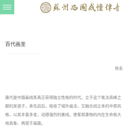
新闻动态
西园动态
法事活动
百代画圣
交流往来
三风建设
佚名
寺院管理
戒幢春秋
档案管理
唐代是中国画线条真正获得独立性格的时代。立于这个笔法高峰之
道风建设
颠的吴道子，承先启后，吸收了域外画法，又融合阎立本的中原风
格，以其丰富多变，动感强烈的墨线，使客观事物的内在生命极大
法音宣流
地具象、再现于画面。