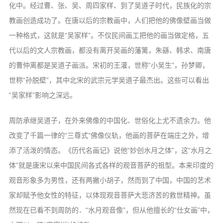
化中。经过曹、张、吴、周四家样、到了吴道子时代，民族化的宗
教画创造成功了。在唐以后的宗教画中，人们把他的佛像壁画当做
一种格式，这就是“吴家样”。不仅民间画工把他的画当做定格，五
代以后的文人宗教画，都没有离开吴画的藩篱，朱繇、韩求、南唐
的曹仲离都是吴道子画派。宋初的王灌，世称“小吴生”，孙梦卿，
世称“孙脱壁”，其中北宋的武宗元学吴道子最杰出。这些可以看出
“吴家样”影响之深远。
周防承继吴道子，在外来佛像的中国化、世俗化上尤不遗余力。他
改变了千篇一律的“三尊式”佛像仪轨，他画的菩萨在端庄之外，增
添了活泼的情态。《历代名画记》说他“妙创水月之体”，这“水月之
体”就是唐宋以来中国民间各式各样的观音菩萨的祖型。本来印度的
观音形象多为男性，还有两撇小胡子，然而到了中国，中国的艺术
家却赋予他女性的特征，以体现观音菩萨大悲济苦的救世精神。虽
然现在已看不到周防的．“水月观音像”，但从他擅长的“仕女画”中，