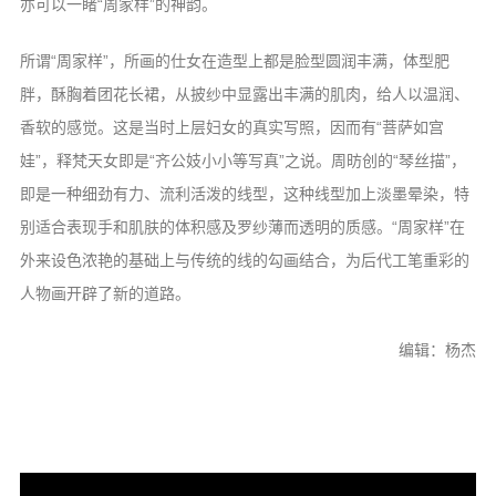
亦可以一睹“周家样”的神韵。
所谓“周家样”，所画的仕女在造型上都是脸型圆润丰满，体型肥
胖，酥胸着团花长裙，从披纱中显露出丰满的肌肉，给人以温润、
香软的感觉。这是当时上层妇女的真实写照，因而有“菩萨如宫
娃”，释梵天女即是“齐公妓小小等写真”之说。周昉创的“琴丝描”，
即是一种细劲有力、流利活泼的线型，这种线型加上淡墨晕染，特
别适合表现手和肌肤的体积感及罗纱薄而透明的质感。“周家样”在
外来设色浓艳的基础上与传统的线的勾画结合，为后代工笔重彩的
人物画开辟了新的道路。
编辑：杨杰