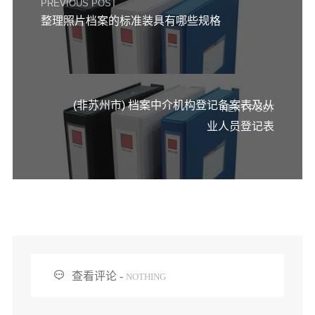
信息公告
PREVIOUS POST
整理照片档案的标准装具有哪些规格
戒幢论坛
寺院巡览
活动记录
(非苏州市) 档案中介机构登记备案表及从
NEXT POST
西园风光
业人员登记表
下院风采
搜索

查看评论 -
NOTHING