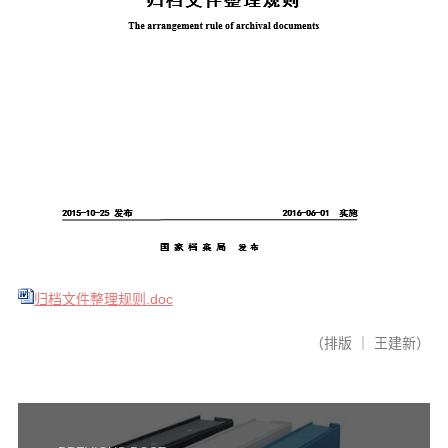
音频视频
弘法书籍
助印功德
弘法活动
西园法讯
皈依斋戒
义工家园
观世音热线
菩提静修营
归档文件整理规则.doc
观自在禅修营
（排版 ｜ 王建新）
教理研究
学报论集