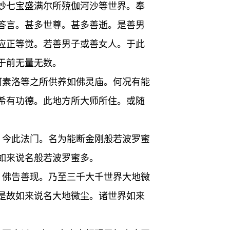
妙七宝盛满尔所殑伽河沙等世界。奉
答言。甚多世尊。甚多善逝。是善男
应正等觉。若善男子或善女人。于此
于前无量无数。
阿素洛等之所供养如佛灵庙。何况有能
希有功德。此地方所大师所住。或随
。今此法门。名为能断金刚般若波罗蜜
如来说名般若波罗蜜多。
。佛告善现。乃至三千大千世界大地微
是故如来说名大地微尘。诸世界如来