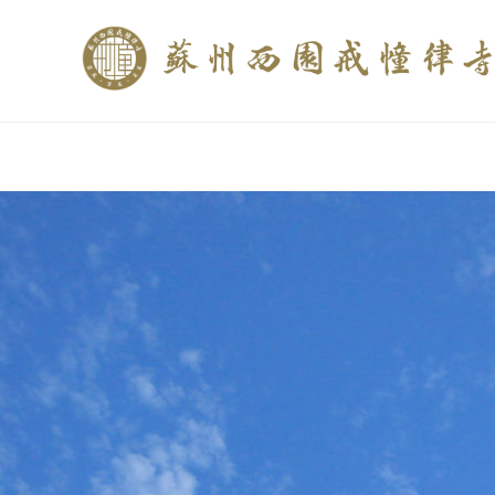
if (is_home()){ //这里描述在前******* $description = "西园寺和研究所发布
$description = category_description(); } elseif (is_tag()){ $keywords = s
trim(strip_tags($description)); ?>