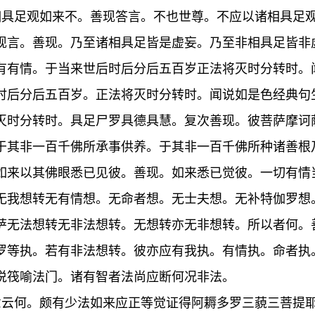
相具足观如来不。善现答言。不也世尊。不应以诸相具足
现言。善现。乃至诸相具足皆是虚妄。乃至非相具足皆非
有有情。于当来世后时后分后五百岁正法将灭时分转时。
时后分后五百岁。正法将灭时分转时。闻说如是色经典句
灭时分转时。具足尸罗具德具慧。复次善现。彼菩萨摩诃
于其非一百千佛所承事供养。于其非一百千佛所种诸善根
如来以其佛眼悉已见彼。善现。如来悉已觉彼。一切有情
无我想转无有情想。无命者想。无士夫想。无补特伽罗想
萨无法想转无非法想转。无想转亦无非想转。所以者何。
罗等执。若有非法想转。彼亦应有我执。有情执。命者执
说筏喻法门。诸有智者法尚应断何况非法。
意云何。颇有少法如来应正等觉证得阿耨多罗三藐三菩提