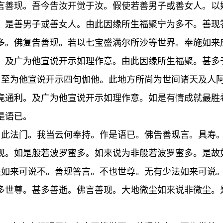
言善现。吾今告汝开觉于汝。假使若善男子或善女人。以
。是善男子或善女人。由此因缘所生福聚宁为多不。善现
多。佛复告善现。若以七宝盛满尔所沙等世界。奉施如来
。及广为他宣说开示如理作意。由此因缘所生福聚。甚多
乃至为他宣说开示四句伽他。此地方所尚为世间诸天及人
竟通利。及广为他宣说开示如理作意。如是有情成就最胜
是语已。
名此法门。我当云何奉持。作是语已。佛告善现言。具寿
现。如是般若波罗蜜多。如来说为非般若波罗蜜多。是故
法如来可说不。善现答言。不也世尊。无有少法如来可说
多世尊。甚多善逝。佛言善现。大地微尘如来说非微尘。