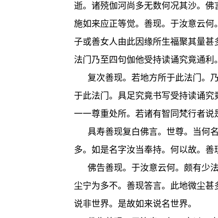
逝。诸殑伽河尚多无数何况其沙。佛
施如来应正等觉。善现。于汝意云何
子或善女人由此因缘所生福聚其量甚
法门乃至四句伽他受持读诵究竟通利
复次善现。若地方所于此法门。
于此法门。具足究竟书写受持读诵究
一一尊重处所。若诸有智同梵行者说
具寿善现复白佛言。世尊。当何
多。如是名字汝当奉持。何以故。善
佛告善现。于汝意云何。颇有少
尘宁为多不。善现答言。此地微尘甚
说非世界。是故如来说名世界。