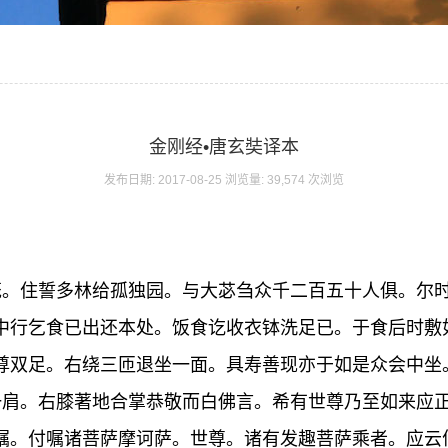
金刚经•唐玄奘译本
发布日期: 2017-08-25 浏览量: 39,574 次浏览
筏。住誓多林给孤独园。与大苾刍众千二百五十人俱。尔
中行乞食已出还本处。饭食讫收衣钵洗足已。于食后时敷
尊双足。右绕三匝退坐一面。具寿善现亦于如是众会中坐
一肩。右膝著地合掌恭敬而白佛言。希有世尊乃至如来应
嘱。付嘱诸菩萨摩诃萨。世尊。诸有发趣菩萨乘者。应云