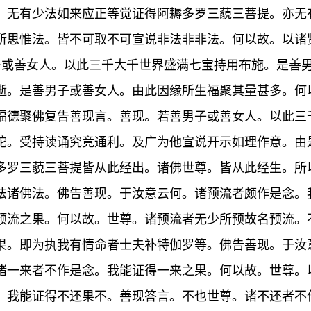
。无有少法如来应正等觉证得阿耨多罗三藐三菩提。亦无
所思惟法。皆不可取不可宣说非法非非法。何以故。以诸
子或善女人。以此三千大千世界盛满七宝持用布施。是善
逝。是善男子或善女人。由此因缘所生福聚其量甚多。何
福德聚佛复告善现言。善现。若善男子或善女人。以此三
陀。受持读诵究竟通利。及广为他宣说开示如理作意。由
多罗三藐三菩提皆从此经出。诸佛世尊。皆从此经生。所
法诸佛法。佛告善现。于汝意云何。诸预流者颇作是念。
预流之果。何以故。世尊。诸预流者无少所预故名预流。
果。即为执我有情命者士夫补特伽罗等。佛告善现。于汝
诸一来者不作是念。我能证得一来之果。何以故。世尊。
。我能证得不还果不。善现答言。不也世尊。诸不还者不