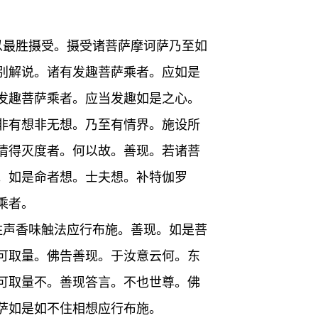
以最胜摄受。摄受诸菩萨摩诃萨乃至如
别解说。诸有发趣菩萨乘者。应如是
发趣菩萨乘者。应当发趣如是之心。
非有想非无想。乃至有情界。施设所
情得灭度者。何以故。善现。若诸菩
。如是命者想。士夫想。补特伽罗
乘者。
住声香味触法应行布施。善现。如是菩
可取量。佛告善现。于汝意云何。东
可取量不。善现答言。不也世尊。佛
萨如是如不住相想应行布施。