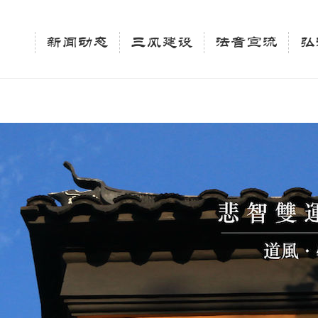
相关新闻法讯的官方平台"; $keywords = "西园寺，佛教,佛学院，法讯，心理咨询"; } elseif 
ingle_tag_title('', false); $description = tag_description(); } $keywords 
新闻动态
三风建设
法音宣流
弘