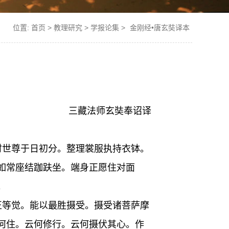
位置:
首页
>
教理研究
>
学报论集
>
金刚经•唐玄奘译本
三藏法师玄奘奉诏译
时世尊于日初分。整理裳服执持衣钵。
如常座结跏趺坐。端身正愿住对面
。
正等觉。能以最胜摄受。摄受诸菩萨摩
何住。云何修行。云何摄伏其心。作