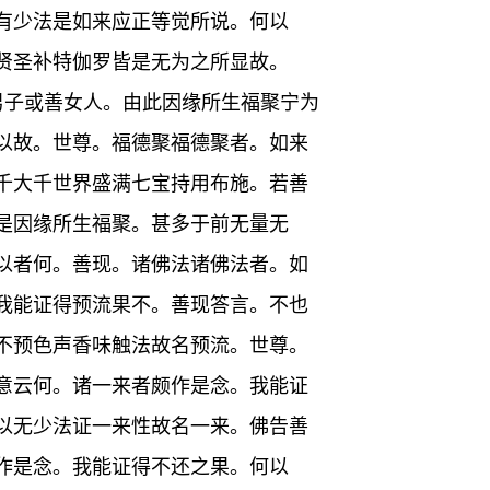
有少法是如来应正等觉所说。何以
贤圣补特伽罗皆是无为之所显故。
男子或善女人。由此因缘所生福聚宁为
以故。世尊。福德聚福德聚者。如来
千大千世界盛满七宝持用布施。若善
是因缘所生福聚。甚多于前无量无
以者何。善现。诸佛法诸佛法者。如
我能证得预流果不。善现答言。不也
不预色声香味触法故名预流。世尊。
意云何。诸一来者颇作是念。我能证
以无少法证一来性故名一来。佛告善
作是念。我能证得不还之果。何以