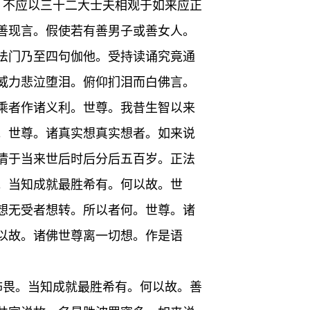
。不应以三十二大士夫相观于如来应正
善现言。假使若有善男子或善女人。
法门乃至四句伽他。受持读诵究竟通
威力悲泣堕泪。俯仰扪泪而白佛言。
乘者作诸义利。世尊。我昔生智以来
。世尊。诸真实想真实想者。如来说
情于当来世后时后分后五百岁。正法
。当知成就最胜希有。何以故。世
想无受者想转。所以者何。世尊。诸
以故。诸佛世尊离一切想。作是语
怖畏。当知成就最胜希有。何以故。善