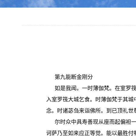
第九能断金刚分
如是我闻。一时薄伽梵。在室罗
入室罗筏大城乞食。时薄伽梵于其城
念。时诸苾刍来诣佛所。到已顶礼世
尔时众中具寿善现从座而起偏袒
诃萨乃至如来应正等觉。能以最胜付