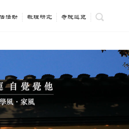
(is_category()){ $keywords = single_cat_title('', false);
= trim(strip_tags($keywords)); $description =
法活动
教理研究
寺院巡览