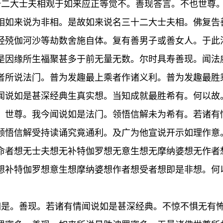
十二大士夫相观于如来应正等觉不。善现答言。不也世尊
相如来说为非相。是故如来说名三十二大士夫相。佛复告
经殑伽河沙等劫数舍施自体。复有善男子或善女人。于此
是因缘所生福聚甚多于前无量无数。尔时具寿善现。闻法
者所说法门。普为发趣最上乘者作诸义利。普为发趣最胜
闻说如是甚深经典生真实想。当知成就最胜希有。何以故
。世尊。我今闻说如是法门。领悟信解未为希有。若诸有
领悟信解受持读诵究竟通利。及广为他宣说开示如理作意
命者想无士夫想无补特伽罗想无意生想无摩纳婆想无作者
想补特伽罗想意生想摩纳婆想作者想受者想即是非想。何
如是。善现。若诸有情闻说如是甚深经典。不惊不惧无有