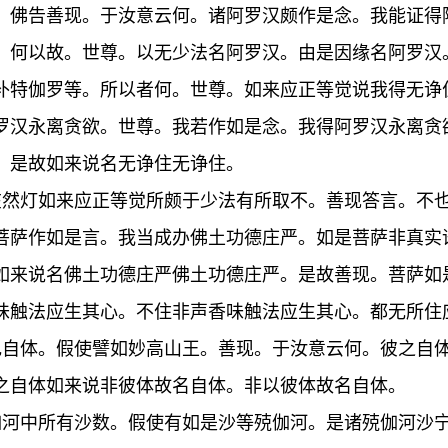
。佛告善现。于汝意云何。诸阿罗汉颇作是念。我能证得
。何以故。世尊。以无少法名阿罗汉。由是因缘名阿罗汉
补特伽罗等。所以者何。世尊。如来应正等觉说我得无诤
罗汉永离贪欲。世尊。我若作如是念。我得阿罗汉永离贪
。是故如来说名无诤住无诤住。
在然灯如来应正等觉所颇于少法有所取不。善现答言。不
菩萨作如是言。我当成办佛土功德庄严。如是菩萨非真实
如来说名佛土功德庄严佛土功德庄严。是故善现。菩萨如
味触法应生其心。不住非声香味触法应生其心。都无所住
色自体。假使譬如妙高山王。善现。于汝意云何。彼之自
之自体如来说非彼体故名自体。非以彼体故名自体。
伽河中所有沙数。假使有如是沙等殑伽河。是诸殑伽河沙