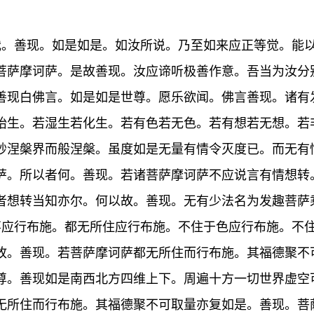
哉。善现。如是如是。如汝所说。乃至如来应正等觉。能
菩萨摩诃萨。是故善现。汝应谛听极善作意。吾当为汝分
善现白佛言。如是如是世尊。愿乐欲闻。佛言善现。诸有
胎生。若湿生若化生。若有色若无色。若有想若无想。若
妙涅槃界而般涅槃。虽度如是无量有情令灭度已。而无有
萨。所以者何。善现。若诸菩萨摩诃萨不应说言有情想转
者想转当知亦尔。何以故。善现。无有少法名为发趣菩萨
事应行布施。都无所住应行布施。不住于色应行布施。不
故。善现。若菩萨摩诃萨都无所住而行布施。其福德聚不
尊。善现如是南西北方四维上下。周遍十方一切世界虚空
无所住而行布施。其福德聚不可取量亦复如是。善现。菩