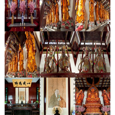
音频视频
弘法书籍
助印功德
弘法活动
西园法讯
皈依斋戒
义工家园
观世音热线
菩提静修营
观自在禅修营
教理研究
学报论集