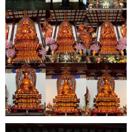
信息公告
戒幢论坛
寺院巡览
活动记录
西园风光
下院风采
搜索