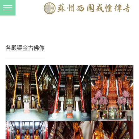
新闻动态
西园动态
法事活动
各殿鎏金古佛像
交流往来
三风建设
寺院管理
戒幢春秋
档案管理
道风建设
法音宣流