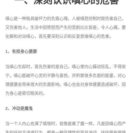
一、深刻认识嗔心的危害
音频视频
弘法书籍
嗔心是一种极具破坏力的负面心理。人被嗔怒控制时既伤害自己，
助印功德
又伤害他人。生活中因愤怒而产生的悲剧比比皆是，令人心痛。要
弘法活动
化解和对治嗔心，首先要深刻认识和反复思维嗔心的危害。
西园法讯
1、有损身心健康
皈依斋戒
当嗔心生起时，首先伤害的是自己。嗔心使内心躁动狂乱，不得安
义工家园
宁。嗔心能破坏心灵的平静与喜悦，并积聚很多负面的能量，对心
观世音热线
理健康会带来很大的负面影响。嗔心也会对身体健康造成破坏，因
菩提静修营
为身心是密切相关的。
观自在禅修营
2、冲动是魔鬼
教理研究
当一个人内心充满了嗔恨时，就像是着了魔一样。凡是因嗔心而产
学报论集
生的任何言语或行为，都是一种非理性的盲目冲动，往往带有很强