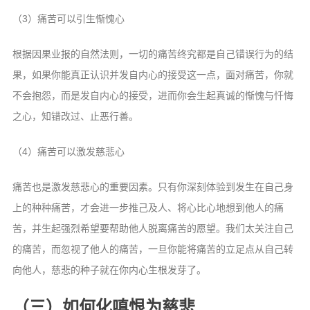
（3）痛苦可以引生惭愧心
根据因果业报的自然法则，一切的痛苦终究都是自己错误行为的结
果，如果你能真正认识并发自内心的接受这一点，面对痛苦，你就
不会抱怨，而是发自内心的接受，进而你会生起真诚的惭愧与忏悔
之心，知错改过、止恶行善。
（4）痛苦可以激发慈悲心
痛苦也是激发慈悲心的重要因素。只有你深刻体验到发生在自己身
上的种种痛苦，才会进一步推己及人、将心比心地想到他人的痛
苦，并生起强烈希望要帮助他人脱离痛苦的愿望。我们太关注自己
的痛苦，而忽视了他人的痛苦，一旦你能将痛苦的立足点从自己转
向他人，慈悲的种子就在你内心生根发芽了。
（三）如何化嗔恨为慈悲