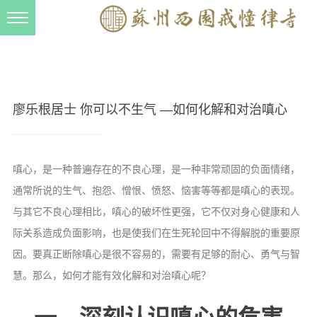
新闻动态
西园动态
法事活动
廖乐根居士 你可以不生气 —如何化解和对治嗔心
交流往来
三风建设
嗔心，是一种普遍存在的不良心理，是一种非常顽固的负面情绪，
寺院管理
通常所说的生气、抱怨、憎恨、愤怒、恼害等等都是嗔心的表现。
戒幢春秋
与其它不良心理相比，嗔心的破坏性更强，它不仅对身心健康和人
际关系造成负面影响，也是使我们在生死轮回中不得解脱的重要原
档案管理
因。要真正断除嗔心是很不容易的，需要有足够的耐心、勇气与智
道风建设
慧。那么，如何才能有效化解和对治嗔心呢？
法音宣流