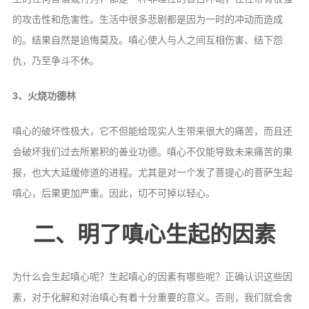
信息公告
的攻击性和危害性。生活中很多悲剧都是因为一时的冲动而造成
戒幢论坛
的。结果自然是追悔莫及。嗔心使人与人之间互相伤害、结下怨
寺院巡览
仇，乃至争斗不休。
活动记录
3、火烧功德林
西园风光
嗔心的破坏性极大，它不但能给现实人生带来很大的痛苦，而且还
下院风采
会破坏我们过去所累积的善业功德。嗔心不仅能导致未来痛苦的果
搜索
报，也大大延缓修道的进程。尤其是对一个发了菩提心的菩萨生起
嗔心，后果更加严重。因此，切不可掉以轻心。
二、明了嗔心生起的因素
为什么会生起嗔心呢？生起嗔心的因素有哪些呢？正确认识这些因
素，对于化解和对治嗔心有着十分重要的意义。否则，我们就会舍