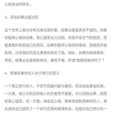
心就会油然而生。
3、深信因果业报法则
这个世界上绝对没有无缘无故的事，因果业报是真实不虚的。如果
你能真心相信因果，真心接受业力法则，你就不会生气和抱怨，而
是勇敢的承担自己的责任。如果你能停止抱怨和嗔恨，怨结就开始
松绑，过去相应的恶业果报就到此了结。相反，如果你继续嗔恨、
愤怒，结果必定是两败俱伤、痛苦不堪，所谓“冤冤相报何时了”？
4、思维伤害你的人对于修行的意义
一个真正修行的人，不但不回避问题与痛苦，而且他会善加利用。
一方面，他认识到忍耐他人的伤害而不报复，可以消除业障，因而
会真心接受。另一方面，他会这么想，那些给他制造麻烦的人，其
实是给自己提供了一个修行忍辱的难得机会，也是对自己修行的一