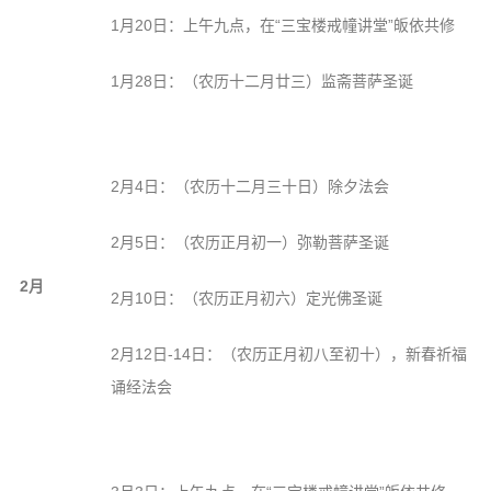
信息公告
1月20日：上午九点，在“三宝楼戒幢讲堂”皈依共修
戒幢论坛
1月28日：（农历十二月廿三）监斋菩萨圣诞
寺院巡览
活动记录
西园风光
2月4日：（农历十二月三十日）除夕法会
下院风采
2月5日：（农历正月初一）弥勒菩萨圣诞
搜索
2月
2月10日：（农历正月初六）定光佛圣诞
2月12日-14日：（农历正月初八至初十），新春祈福
诵经法会