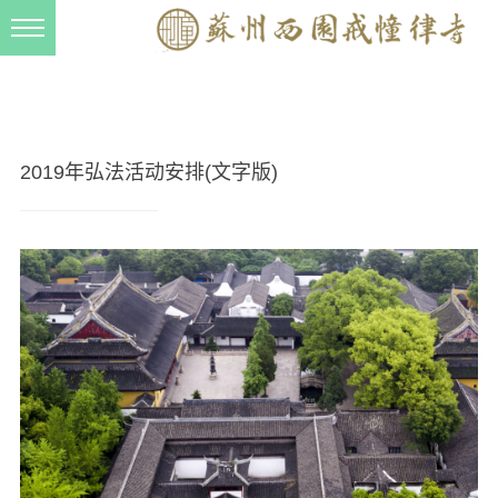
新闻动态
西园动态
法事活动
2019年弘法活动安排(文字版)
交流往来
三风建设
寺院管理
戒幢春秋
档案管理
道风建设
法音宣流