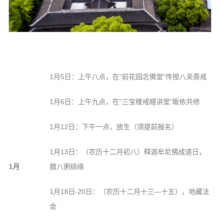
音频视频
弘法书籍
助印功德
弘法活动
1月5日：上午八点，在“前花园念佛堂”传授八关斋戒
西园法讯
皈依斋戒
1月6日：上午九点，在“三宝楼戒幢讲堂”皈依共修
义工家园
1月12日：下午一点，放生（须提前报名）
观世音热线
菩提静修营
1月13日：（农历十二月初八）释迦牟尼佛成道日，
观自在禅修营
1月
腊八粥结缘
教理研究
1月18日-20日：（农历十二月十三—十五），地藏法
学报论集
会