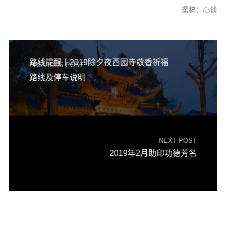
撰稿：心谈
路线提醒丨2019除夕夜西园寺敬香祈福
PREVIOUS POST
路线及停车说明
NEXT POST
2019年2月助印功德芳名