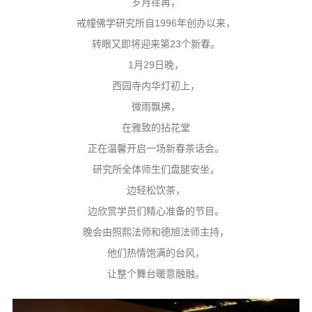
岁月荏苒，
音频视频
戒幢佛学研究所自1996年创办以来，
弘法书籍
转眼又即将迎来第23个新春。
助印功德
1月29日晚，
弘法活动
西园寺内华灯初上，
微雨飘拂，
西园法讯
在雅致的拈花堂
皈依斋戒
正在温馨开启一场新春茶话会。
义工家园
研究所全体师生们盘腿安坐，
观世音热线
边轻松饮茶，
菩提静修营
边欣赏学员们精心准备的节目。
观自在禅修营
晚会由照熙法师和德旭法师主持，
他们热情饱满的台风，
教理研究
让整个舞台暖意融融。
学报论集