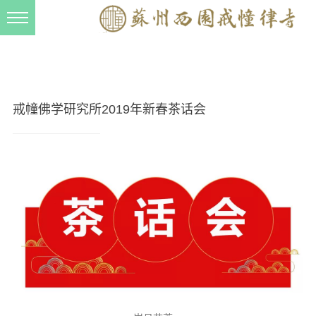
新闻动态
西园动态
法事活动
戒幢佛学研究所2019年新春茶话会
交流往来
三风建设
寺院管理
戒幢春秋
档案管理
道风建设
法音宣流