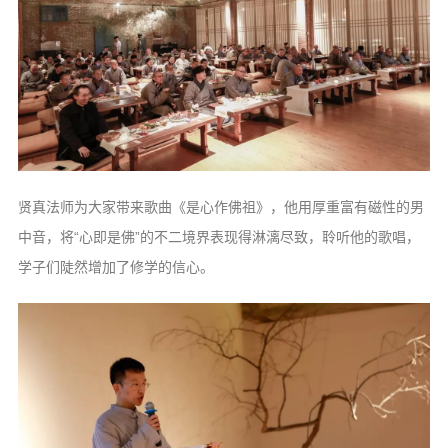
贤真法师为大家带来歌曲《是心作佛祖》，他用厚重富有磁性的男
中音，将“心即是佛”的不二境界表现得淋漓尽致，聆听他的歌唱，
学子们陡然增加了修学的信心。