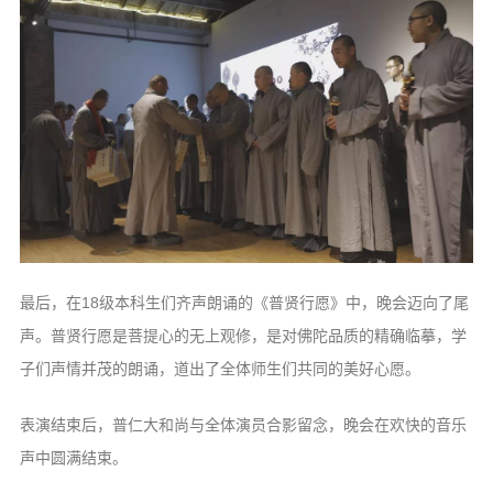
最后，在18级本科生们齐声朗诵的《普贤行愿》中，晚会迈向了尾
声。普贤行愿是菩提心的无上观修，是对佛陀品质的精确临摹，学
子们声情并茂的朗诵，道出了全体师生们共同的美好心愿。
表演结束后，普仁大和尚与全体演员合影留念，晚会在欢快的音乐
声中圆满结束。