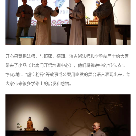
开心果慧鹏法师，与照熙、德润、演吉诸法师和李鉴航居士给大家
带来了小品《七扇门开悟培训中心》，他们将禅宗中的“传法衣”、
“扫心地”、“虚空粉粹”等故事或公案用幽默的舞台语言表现出来，给
大家带来很多学修上的启发和感悟。