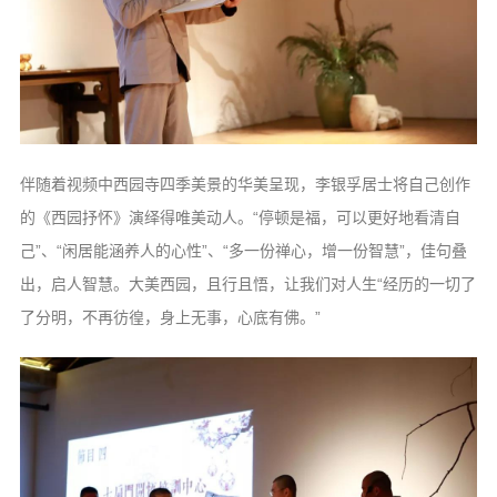
伴随着视频中西园寺四季美景的华美呈现，李银孚居士将自己创作
的《西园抒怀》演绎得唯美动人。“停顿是福，可以更好地看清自
己”、“闲居能涵养人的心性”、“多一份禅心，增一份智慧”，佳句叠
出，启人智慧。大美西园，且行且悟，让我们对人生“经历的一切了
了分明，不再彷徨，身上无事，心底有佛。”