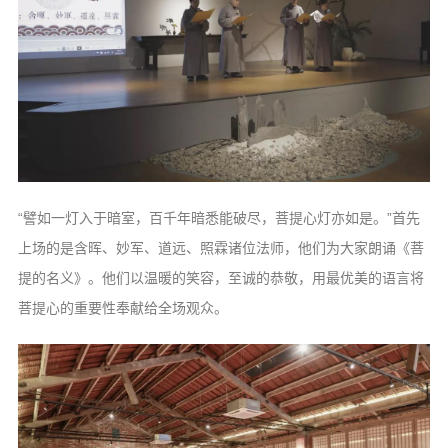
“譬如一灯入于暗室，百千年暗悉能破尽，菩提心灯亦如是。”首先
上场的是含晖、妙军、道远、照霖诸位法师，他们为大家朗诵《菩
提的名义》。他们以温暖的笑容，至诚的恭敬，用最优美的语言将
菩提心的重要性奉献给全场观众。