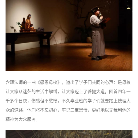
含晖法师的一曲《感恩母校》，道出了学子们共同的心声：是母校
让大家从迷茫的生活中解缚，让大家迈上了菩提大道，回首四年一
千多个日夜，伤感但不愁怅，不久毕业班的学子们就要踏上统理大
众的道路，他们将不忘初心，牢记三宝恩情，更好地以无我利他的
精神为大众服务。