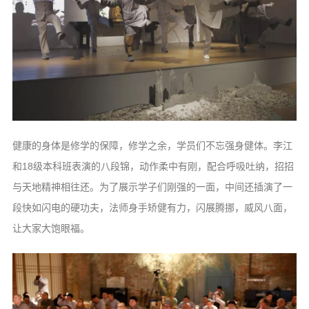
健康的身体是修学的保障，修学之余，学员们不忘强身健体。李江
和18级本科班表演的八段锦，动作柔中有刚，配合呼吸吐纳，招招
与天地精神相往还。为了展示学子们刚强的一面，中间还插演了一
段快如闪电的硬功夫，法师身手矫健有力，闪展腾挪，威风八面，
让大家大饱眼福。