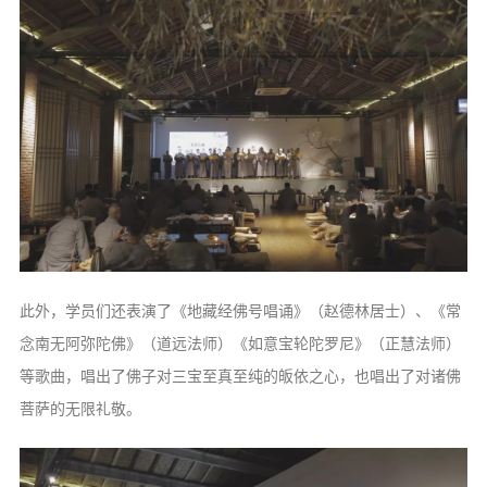
此外，学员们还表演了《地藏经佛号唱诵》（赵德林居士）、《常
念南无阿弥陀佛》（道远法师）《如意宝轮陀罗尼》（正慧法师）
等歌曲，唱出了佛子对三宝至真至纯的皈依之心，也唱出了对诸佛
菩萨的无限礼敬。