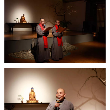
信息公告
戒幢论坛
寺院巡览
活动记录
西园风光
下院风采
搜索