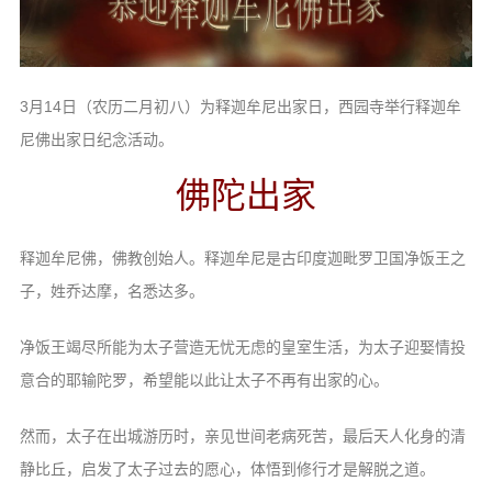
信息公告
戒幢论坛
寺院巡览
3月14日（农历二月初八）为释迦牟尼出家日，西园寺举行释迦牟
尼佛出家日纪念活动。
活动记录
西园风光
佛陀出家
下院风采
释迦牟尼佛，佛教创始人。释迦牟尼是古印度迦毗罗卫国净饭王之
搜索
子，姓乔达摩，名悉达多。
净饭王竭尽所能为太子营造无忧无虑的皇室生活，为太子迎娶情投
意合的耶输陀罗，希望能以此让太子不再有出家的心。
然而，太子在出城游历时，亲见世间老病死苦，最后天人化身的清
静比丘，启发了太子过去的愿心，体悟到修行才是解脱之道。