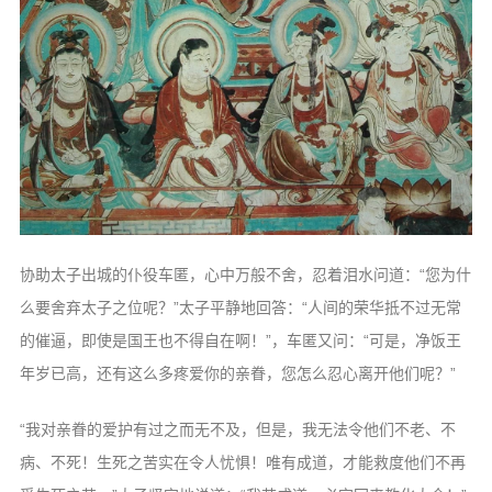
协助太子出城的仆役车匿，心中万般不舍，忍着泪水问道：“您为什
么要舍弃太子之位呢？”太子平静地回答：“人间的荣华抵不过无常
的催逼，即使是国王也不得自在啊！”，车匿又问：“可是，净饭王
年岁已高，还有这么多疼爱你的亲眷，您怎么忍心离开他们呢？”
“我对亲眷的爱护有过之而无不及，但是，我无法令他们不老、不
病、不死！生死之苦实在令人忧惧！唯有成道，才能救度他们不再