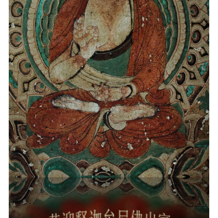
音频视频
弘法书籍
助印功德
弘法活动
西园法讯
皈依斋戒
义工家园
观世音热线
菩提静修营
观自在禅修营
教理研究
学报论集