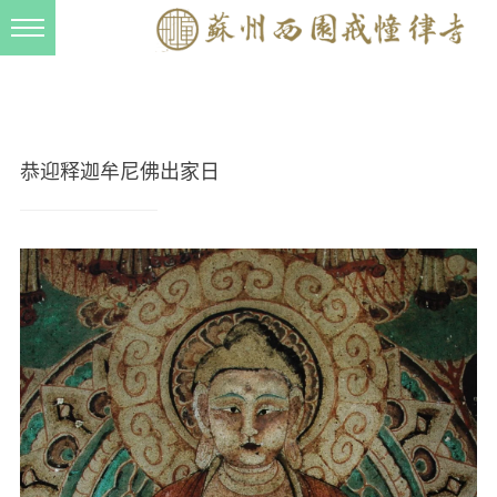
新闻动态
西园动态
法事活动
恭迎释迦牟尼佛出家日
交流往来
三风建设
寺院管理
戒幢春秋
档案管理
道风建设
法音宣流