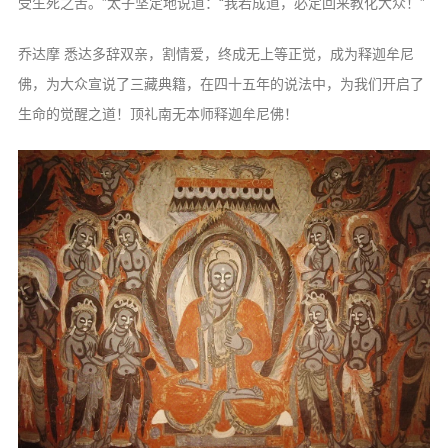
受生死之苦。”太子坚定地说道：“我若成道，必定回来教化大众！”
乔达摩 悉达多辞双亲，割情爱，终成无上等正觉，成为释迦牟尼
佛，为大众宣说了三藏典籍，在四十五年的说法中，为我们开启了
生命的觉醒之道！顶礼南无本师释迦牟尼佛！