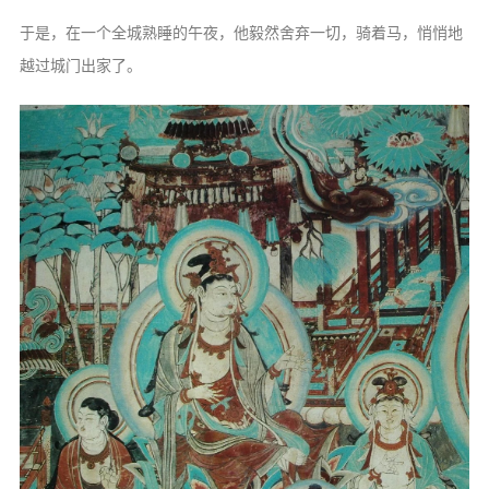
于是，在一个全城熟睡的午夜，他毅然舍弃一切，骑着马，悄悄地
越过城门出家了。