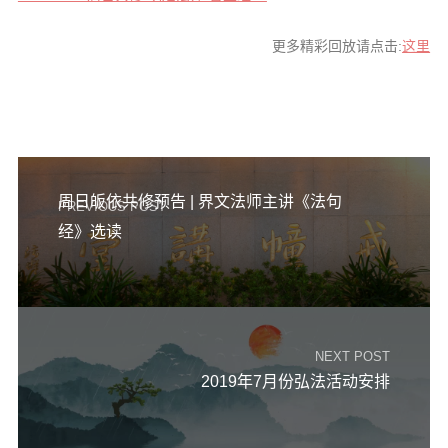
音频视频
弘法书籍
更多精彩回放请点击:
这里
助印功德
弘法活动
西园法讯
皈依斋戒
周日皈依共修预告 | 界文法师主讲《法句
PREVIOUS POST
义工家园
经》选读
观世音热线
菩提静修营
观自在禅修营
NEXT POST
教理研究
2019年7月份弘法活动安排
学报论集