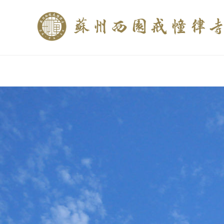
if (is_home()){ //这里描述在前******* $description = "西园寺和研究所发布
$description = category_description(); } elseif (is_tag()){ $keywords = s
trim(strip_tags($description)); ?>