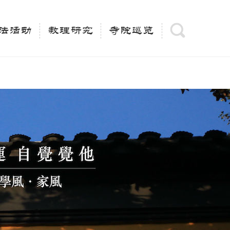
(is_category()){ $keywords = single_cat_title('', false);
= trim(strip_tags($keywords)); $description =
法活动
教理研究
寺院巡览