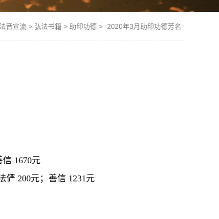
法音宣流
>
弘法书籍
>
助印功德
>
2020年3月助印功德芳名
信 1670元
法俨 200元；善信 1231元