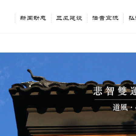
相关新闻法讯的官方平台"; $keywords = "西园寺，佛教,佛学院，法讯，心理咨询"; } elseif 
ingle_tag_title('', false); $description = tag_description(); } $keywords 
新闻动态
三风建设
法音宣流
弘