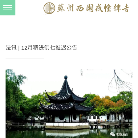
新闻动态
西园动态
法事活动
法讯 | 12月精进佛七推迟公告
交流往来
三风建设
寺院管理
戒幢春秋
档案管理
道风建设
法音宣流