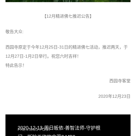
音频视频
弘法书籍
【12月精进佛七推迟公告】
助印功德
敬告大众:
弘法活动
西园寺原定于今年12月25日-31日的精进佛七活动，推迟两天，于
西园法讯
12月27日-1月2日举行。祝您六时吉祥！
皈依斋戒
特此告示！
义工家园
观世音热线
西园寺客堂
菩提静修营
2020年12月23日
观自在禅修营
教理研究
学报论集
2020-12-13-周日皈依-善智法师-守护根
PREVIOUS POST