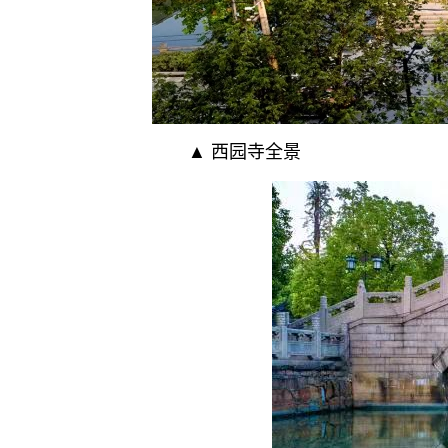
▲ 西园寺全景