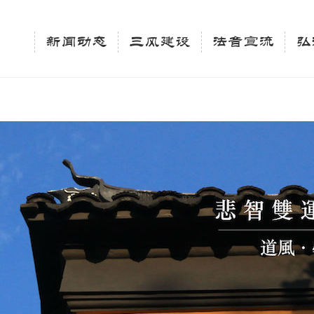
相关新闻法讯的官方平台"; $keywords = "西园寺，佛教,佛学院，法讯，心理咨询"; } elseif 
ingle_tag_title('', false); $description = tag_description(); } $keywords 
新闻动态
三风建设
法音宣流
弘