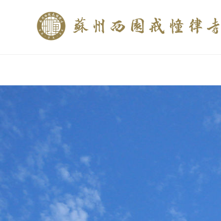
if (is_home()){ //这里描述在前******* $description = "西园寺和研究所发布
$description = category_description(); } elseif (is_tag()){ $keywords = s
trim(strip_tags($description)); ?>