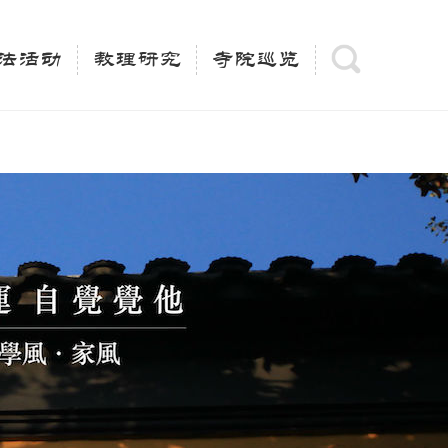
(is_category()){ $keywords = single_cat_title('', false);
= trim(strip_tags($keywords)); $description =
法活动
教理研究
寺院巡览