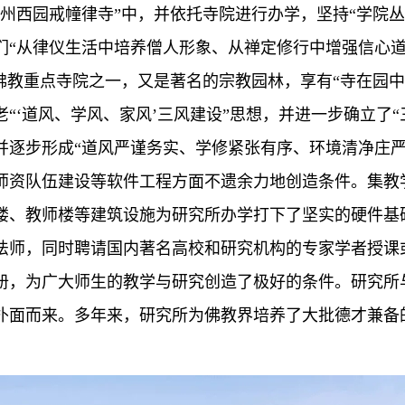
州西园戒幢律寺”中，并依托寺院进行办学，坚持“学院
们“从律仪生活中培养僧人形象、从禅定修行中增强信心道
佛教重点寺院之一，又是著名的宗教园林，享有“寺在园
“‘道风、学风、家风’三风建设”思想，并进一步确立了“
逐步形成“道风严谨务实、学修紧张有序、环境清净庄严”
师资队伍建设等软件工程方面不遗余力地创造条件。集教
楼、教师楼等建筑设施为研究所办学打下了坚实的硬件基
法师，同时聘请国内著名高校和研究机构的专家学者授课或
册，为广大师生的教学与研究创造了极好的条件。研究所
扑面而来。多年来，研究所为佛教界培养了大批德才兼备