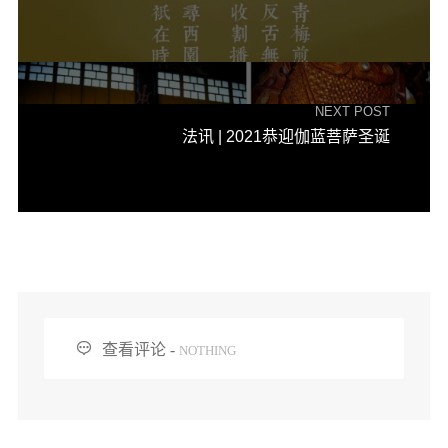
音频视频
弘法书籍
助印功德
NEXT POST
弘法活动
法讯 | 2021恭迎伽蓝菩萨圣诞
西园法讯
皈依斋戒
义工家园
观世音热线
菩提静修营
观自在禅修营

查看评论 -
NOTHING
教理研究
学报论集