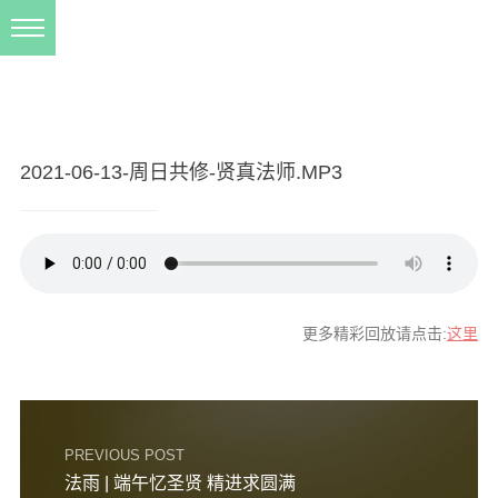
新闻动态
西园动态
法事活动
2021-06-13-周日共修-贤真法师.MP3
交流往来
三风建设
寺院管理
戒幢春秋
更多精彩回放请点击:
这里
档案管理
道风建设
PREVIOUS POST
法音宣流
法雨 | 端午忆圣贤 精进求圆满