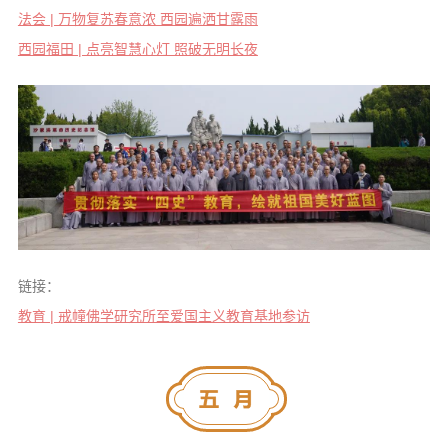
法会 | 万物复苏春意浓 西园遍洒甘露雨
西园福田 | 点亮智慧心灯 照破无明长夜
链接：
教育 | 戒幢佛学研究所至爱国主义教育基地参访