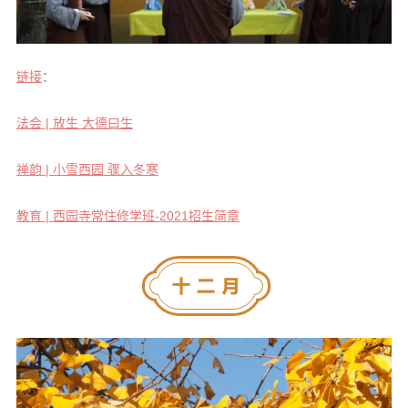
链接
：
法会 | 放生 大德曰生
禅韵 | 小雪西园 骤入冬寒
教育 | 西园寺常住修学班-2021招生简章