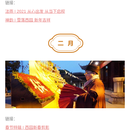
链接：
法雨 | 2021 从心出发 从当下启程
禅韵 | 雪落西园 新年吉祥
链接：
春节特辑 | 西园新春剪影