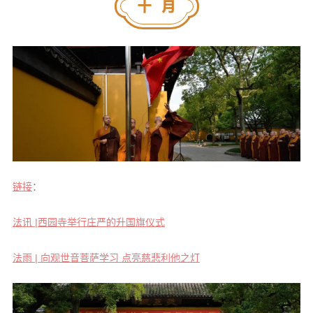
链接
：
法讯 |西园寺举行庄严的升国旗仪式
法雨 | 向观世音菩萨学习 点亮慈悲利他之灯