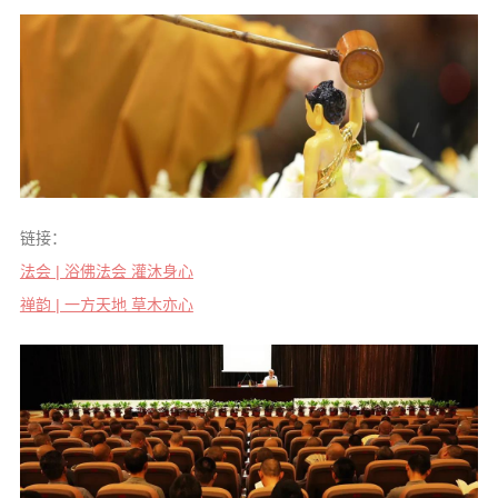
链接：
法会 | 浴佛法会 灌沐身心
禅韵 | 一方天地 草木亦心