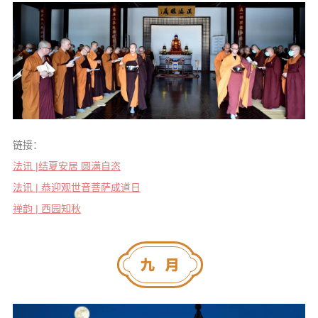
链接：
法讯 |结夏安居 圆满自恣
法讯 | 恭迎观世音菩萨成道日
禅韵 | 西园知秋