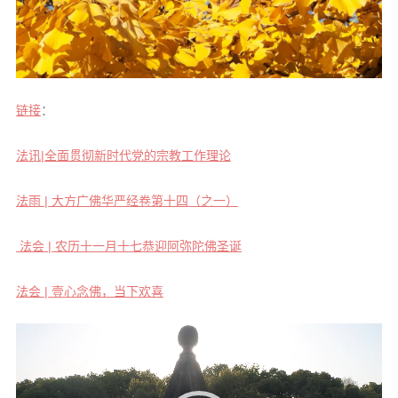
链接
：
法讯|全面贯彻新时代党的宗教工作理论
法雨 | 大方广佛华严经卷第十四（之一）
法会 | 农历十一月十七恭迎阿弥陀佛圣诞
法会 | 壹心念佛，当下欢喜
视
频
播
放