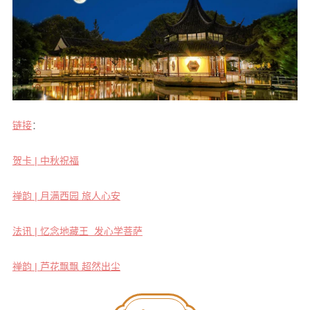
链接
：
贺卡 | 中秋祝福
禅韵 | 月满西园 旅人心安
法讯 | 忆念地藏王 发心学菩萨
禅韵 | 芦花飘飘 超然出尘