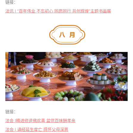
链接：
法讯 | “百年伟业 不忘初心 同愿同行 共创辉煌”主题书画展
链接：
法会 |精进修道佛欢喜 盆供百味酬孝亲
法会 | 诵经延生度亡 感怀父母深恩