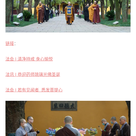
链接
：
法会 | 清净持戒 身心愉悦
法讯 | 恭迎药师琉璃光佛圣诞
法会 | 若有见闻者 悉发菩提心