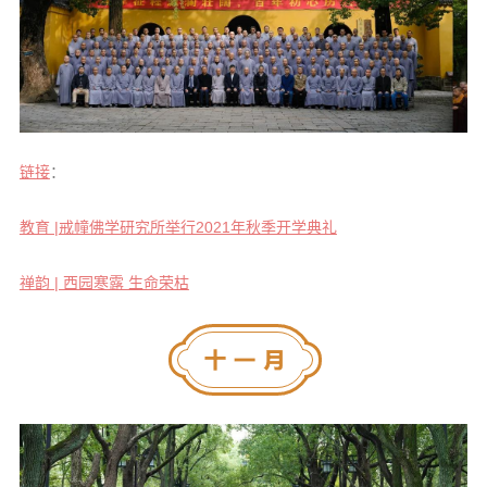
链接
：
教育 |
戒幢佛学研究所举行2021年秋季开学典礼
禅韵 | 西园寒露 生命荣枯