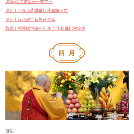
法雨|心灵防疫在云端之三
法讯 | 西园寺隆重举行升国旗仪式
法讯 | 恭迎观世音菩萨圣诞
教育 | 戒幢佛学研究所2021年秋季招生简章
链接：