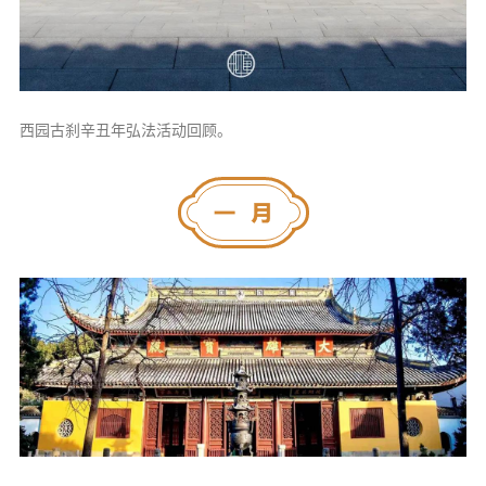
信息公告
戒幢论坛
寺院巡览
西园古刹辛丑年弘法活动回顾。
活动记录
西园风光
下院风采
搜索