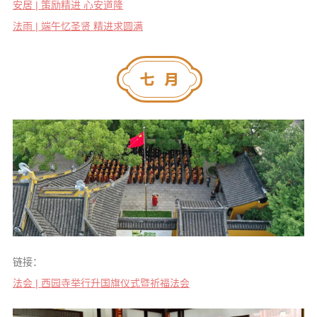
安居 | 策励精进 心安道隆
法雨 | 端午忆圣贤 精进求圆满
链接：
法会 | 西园寺举行升国旗仪式暨祈福法会