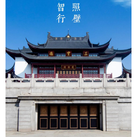
音频视频
弘法书籍
助印功德
弘法活动
西园法讯
皈依斋戒
义工家园
观世音热线
菩提静修营
观自在禅修营
教理研究
学报论集