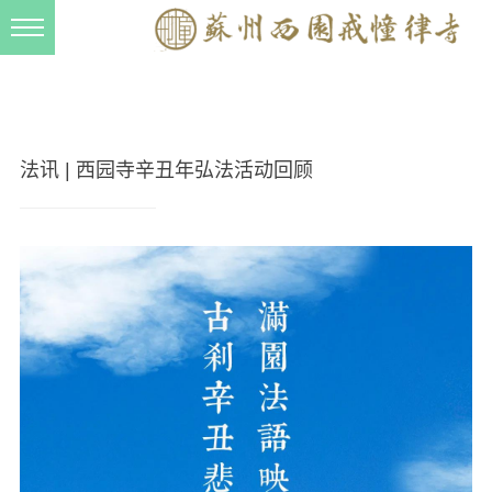
新闻动态
西园动态
法事活动
法讯 | 西园寺辛丑年弘法活动回顾
交流往来
三风建设
寺院管理
戒幢春秋
档案管理
道风建设
法音宣流