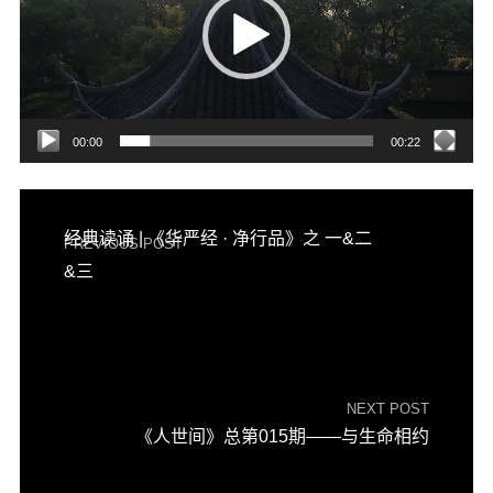
器
00:00
00:22
经典读诵 | 《华严经 · 净行品》之 一&二
PREVIOUS POST
&三
NEXT POST
《人世间》总第015期——与生命相约