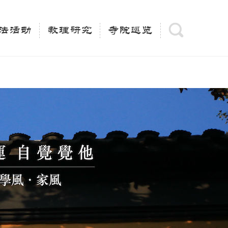
(is_category()){ $keywords = single_cat_title('', false);
= trim(strip_tags($keywords)); $description =
法活动
教理研究
寺院巡览