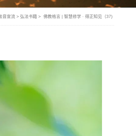
法音宣流
>
弘法书籍
>
佛教格言 | 智慧修学 · 得正知见（37)