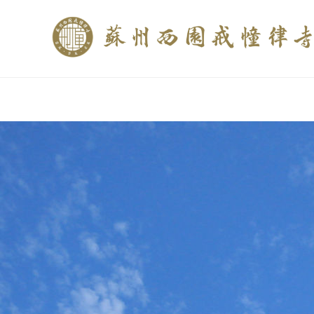
if (is_home()){ //这里描述在前******* $description = "西园寺和研究所发布
$description = category_description(); } elseif (is_tag()){ $keywords = s
trim(strip_tags($description)); ?>