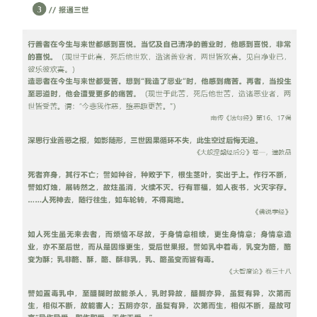
信息公告
戒幢论坛
寺院巡览
活动记录
西园风光
下院风采
搜索