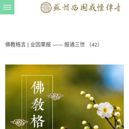
新闻动态
西园动态
法事活动
佛教格言 | 业因果报 —— 报通三世 （42）
交流往来
三风建设
寺院管理
戒幢春秋
档案管理
道风建设
法音宣流