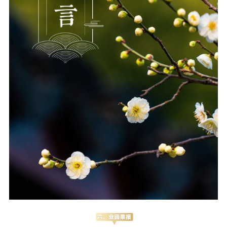
音频视频
弘法书籍
助印功德
弘法活动
西园法讯
皈依斋戒
义工家园
观世音热线
菩提静修营
观自在禅修营
教理研究
学报论集