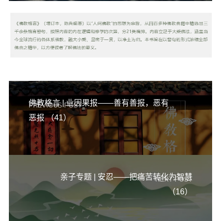
佛教格言 | 业因果报——善有善报，恶有
PREVIOUS POST
恶报 （41）
亲子专题 | 安忍——把痛苦转化为智慧
NEXT POST
（16）