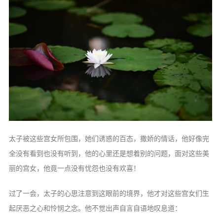
太子被这些宫女所包围，她们诱惑的百态，撒娇的情话，他好像完
全没有看到也没有听到，他的心里还是想着别的问题，面对这些美
丽的宫女，他竟一点没有忧怨也没有欢喜！
过了一会，太子的心思注意到这眼前的境界，他才对这些宫女们生
起厌恶之心和怜悯之念。他不觉出声自言自语地叹息道：