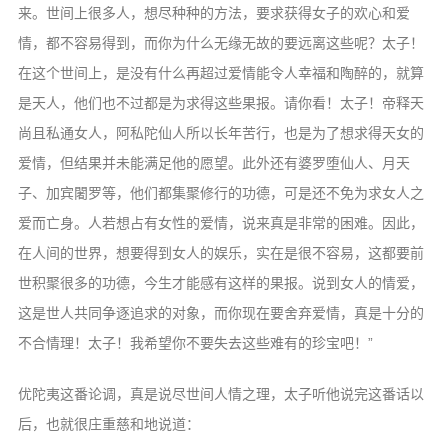
来。世间上很多人，想尽种种的方法，要求获得女子的欢心和爱
情，都不容易得到，而你为什么无缘无故的要远离这些呢？太子！
在这个世间上，是没有什么再超过爱情能令人幸福和陶醉的，就算
是天人，他们也不过都是为求得这些果报。请你看！太子！帝释天
尚且私通女人，阿私陀仙人所以长年苦行，也是为了想求得天女的
爱情，但结果并未能满足他的愿望。此外还有婆罗堕仙人、月天
子、加宾闍罗等，他们都集聚修行的功德，可是还不免为求女人之
爱而亡身。人若想占有女性的爱情，说来真是非常的困难。因此，
在人间的世界，想要得到女人的娱乐，实在是很不容易，这都要前
世积聚很多的功德，今生才能感有这样的果报。说到女人的情爱，
这是世人共同争逐追求的对象，而你现在要舍弃爱情，真是十分的
不合情理！太子！我希望你不要失去这些难有的珍宝吧！”
优陀夷这番论调，真是说尽世间人情之理，太子听他说完这番话以
后，也就很庄重慈和地说道：