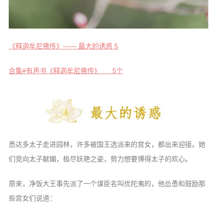
音频视频
弘法书籍
助印功德
《释迦牟尼佛传》—— 最大的诱惑 5
弘法活动
合集#有声书《释迦牟尼佛传》 5个
西园法讯
皈依斋戒
义工家园
观世音热线
菩提静修营
悉达多太子走进园林，许多被国王选派来的宫女，都出来迎接。她
们竞向太子献媚，极尽妖艳之姿，努力想要博得太子的欢心。
观自在禅修营
教理研究
原来，净饭大王事先派了一个谋臣名叫优陀夷的，他怂恿和鼓励那
些宫女们说道：
学报论集