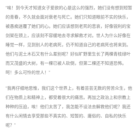
“唉！到今天才知道女子爱欲的心是这么的强烈，她们没有想到短暂
的青春，不久就会面对衰老与死亡。她们只知道眼前不实的快乐，
被愚痴迷覆了她们的心。她们应该想到老死的悲哀，好像锐利的宝
剑架在颈上，应该刻不容缓地去寻求解救才对。世人为什么好像在
睡觉一样，见到别人的老病死，仍不知道自己的老病死也将来到。
他们与泥土木石又有什么差别呢？好似旷野里生长了两棵青枝绿叶
而又茂盛的大树，有一棵已被人砍倒，但第二棵还不知道恐怖。
呵！多么可怜的世人！”
“我再仔细地思惟，我们这个世界上，有着芸芸无数的劳苦众生，他
们在物质上和精神上，都受着很大的痛苦。再加之政治上和宗教上
种种的压迫，唉！他们太苦了，我怎能不设法去解救他们呢？我还
有什么闲情去享受那些不真实的、短暂的、庸俗的、自私的快乐
呢？”