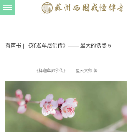
新闻动态
西园动态
法事活动
有声书 | 《释迦牟尼佛传》—— 最大的诱惑 5
交流往来
三风建设
《释迦牟尼佛传》——星云大师 著
寺院管理
戒幢春秋
档案管理
道风建设
法音宣流