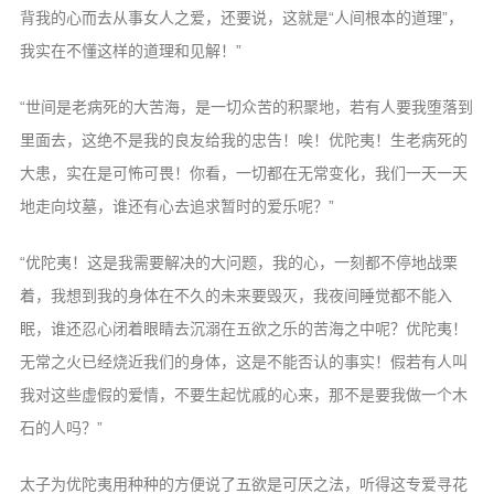
背我的心而去从事女人之爱，还要说，这就是“人间根本的道理”，
我实在不懂这样的道理和见解！”
“世间是老病死的大苦海，是一切众苦的积聚地，若有人要我堕落到
里面去，这绝不是我的良友给我的忠告！唉！优陀夷！生老病死的
大患，实在是可怖可畏！你看，一切都在无常变化，我们一天一天
地走向坟墓，谁还有心去追求暂时的爱乐呢？”
“优陀夷！这是我需要解决的大问题，我的心，一刻都不停地战栗
着，我想到我的身体在不久的未来要毁灭，我夜间睡觉都不能入
眠，谁还忍心闭着眼睛去沉溺在五欲之乐的苦海之中呢？优陀夷！
无常之火已经烧近我们的身体，这是不能否认的事实！假若有人叫
我对这些虚假的爱情，不要生起忧戚的心来，那不是要我做一个木
石的人吗？”
太子为优陀夷用种种的方便说了五欲是可厌之法，听得这专爱寻花