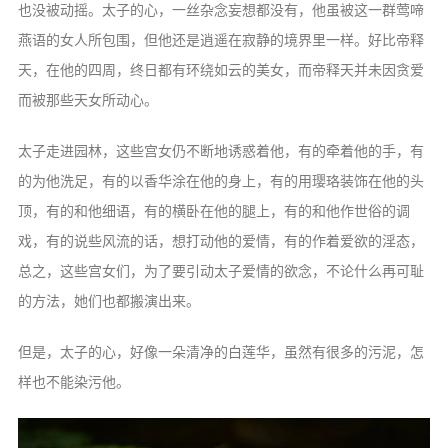
也没被动摇。太子的心，一丝杂念妄想都没有，他虽被这一群莺啼
燕语的女人所包围，但他还是逍遥在寂静的境界里一样。好比帝释
天，在他的四周，终日都有环绕如云的美女，而帝释天并未因贪爱
而被那些天女所动心。
太子走进园林，这些宫女仍不断地诱惑着他，有的牵着他的手，有
的为他洗足，有的以香华涂在他的身上，有的用璎珞装饰在他的头
顶，有的和他细语，有的横卧在他的腿上，有的和他作世俗的调
戏，有的说些风流的话，想打动他的爱情，有的作着爱欲的淫态，
总之，这些宫女们，为了要引动太子爱情的欲念，不论什么再可耻
的方法，她们也都搬演出来。
但是，太子的心，好像一朵清净的白莲华，虽然有很多的污泥，怎
样也不能染污他。