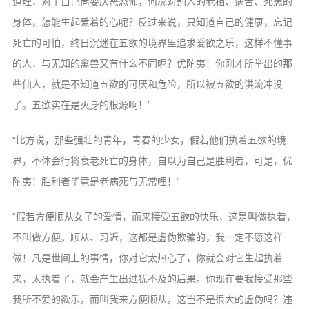
道理，对于自己尚要厌恶恐怖，何况对别人的老相、病苦、死患的
身体，怎能生起爱着的心呢？反过来说，只知道自己的健康，忘记
死亡的可怕，终日沉迷在五欲的境界里追求爱欲之乐，这样不懂事
的人，与无知的禽兽又有什么不同呢？优陀夷！你刚才所举出的那
些仙人，就是不知道五欲的可厌和危险，所以被五欲的洪流冲没
了。五欲实在是灭身的根源啊！”
“比方说，那些强壮的青年，青春的少女，假若他们执着五欲的境
界，不体会行将衰老死亡的身体，自以为自己是胜利者，可是，优
陀夷！胜利者毕竟是老病死与无常哩！”
“假若方便顺从女子的爱情，而来接受五欲的快乐，这是叫做执着，
不叫做方便。顺从、习近，这都是虚伪欺骗的，我一定不愿这样
做！凡是世间上的事情，你对它太热心了，你就会对它生起执着
来，太执着了，就会产生出过犹不及的后果。你现在要我接受那些
我所不爱的欲乐，而叫我来方便顺从，这岂不是很大的虚伪吗？违