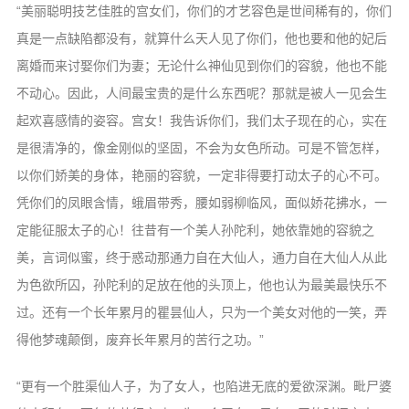
信息公告
“美丽聪明技艺佳胜的宫女们，你们的才艺容色是世间稀有的，你们
戒幢论坛
真是一点缺陷都没有，就算什么天人见了你们，他也要和他的妃后
离婚而来讨娶你们为妻；无论什么神仙见到你们的容貌，他也不能
寺院巡览
不动心。因此，人间最宝贵的是什么东西呢？那就是被人一见会生
活动记录
起欢喜感情的姿容。宫女！我告诉你们，我们太子现在的心，实在
西园风光
是很清净的，像金刚似的坚固，不会为女色所动。可是不管怎样，
以你们娇美的身体，艳丽的容貌，一定非得要打动太子的心不可。
下院风采
凭你们的凤眼含情，蛾眉带秀，腰如弱柳临风，面似娇花拂水，一
搜索
定能征服太子的心！往昔有一个美人孙陀利，她依靠她的容貌之
美，言词似蜜，终于惑动那通力自在大仙人，通力自在大仙人从此
为色欲所囚，孙陀利的足放在他的头顶上，他也认为最美最快乐不
过。还有一个长年累月的瞿昙仙人，只为一个美女对他的一笑，弄
得他梦魂颠倒，废弃长年累月的苦行之功。”
“更有一个胜渠仙人子，为了女人，也陷进无底的爱欲深渊。毗尸婆