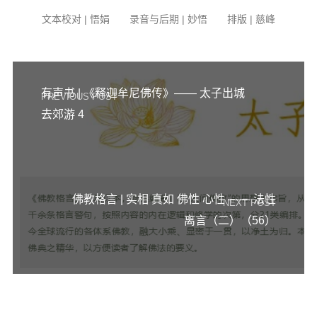
文本校对 | 悟娟 录音与后期 | 妙悟 排版 | 慈峰
有声书 | 《释迦牟尼佛传》—— 太子出城
PREVIOUS POST
去郊游 4
佛教格言 | 实相 真如 佛性 心性 —— 法性
NEXT POST
离言（二）（56）