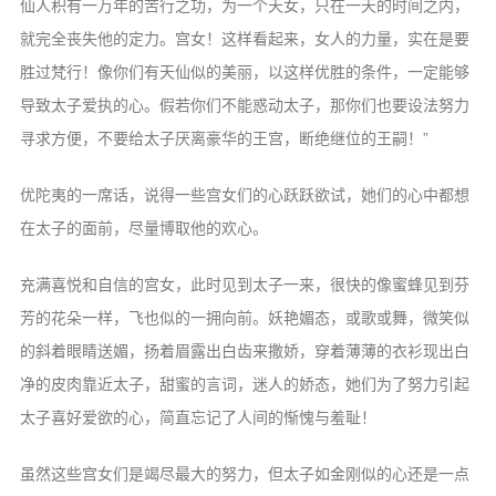
仙人积有一万年的苦行之功，为一个天女，只在一天的时间之内，
就完全丧失他的定力。宫女！这样看起来，女人的力量，实在是要
胜过梵行！像你们有天仙似的美丽，以这样优胜的条件，一定能够
导致太子爱执的心。假若你们不能惑动太子，那你们也要设法努力
寻求方便，不要给太子厌离豪华的王宫，断绝继位的王嗣！”
优陀夷的一席话，说得一些宫女们的心跃跃欲试，她们的心中都想
在太子的面前，尽量博取他的欢心。
充满喜悦和自信的宫女，此时见到太子一来，很快的像蜜蜂见到芬
芳的花朵一样，飞也似的一拥向前。妖艳媚态，或歌或舞，微笑似
的斜着眼睛送媚，扬着眉露出白齿来撒娇，穿着薄薄的衣衫现出白
净的皮肉靠近太子，甜蜜的言词，迷人的娇态，她们为了努力引起
太子喜好爱欲的心，简直忘记了人间的惭愧与羞耻！
虽然这些宫女们是竭尽最大的努力，但太子如金刚似的心还是一点