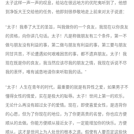
太子这样一声一声的叹息，给站在很远地方的优陀夷听到了，他想
到净饭大王交给他的任务，他即刻很恭敬地走上前来对太子说道：
“太子！我奉了大王的圣旨，叫我做你的一个良友，我现在以你良友
的资格，向你讲几句话。太子！凡是称做朋友有三个条件，第一不
做与朋友没有利益的事，第二做与朋友有利益的事，第三要与朋友
同甘共苦，不论遭遇如何艰难困苦的事，都不遗弃朋友。太子！我
现在既是你的良友，我当然应该尽我的朋友之情，我现在诉说不尽
我的衷怀，唯有诚恳地请你来听取我的话。”
“太子！人生在青年的时代，最重要的就是有异性之爱，如果男子不
懂得女性的情爱，实在是极大的耻辱。太子！世间上第一的欢乐，
无论什么再没有超过女子的爱情。现在，即使喜爱女性，是违背你
的心愿，但为了你现在的地位，为了你更高贵的名誉，你也应方便
顺从的去做。你能方便顺从接近女子，一定能增加你的快乐。方便
顺从，这才是世间上为人处世的根本之道。假使有人要否定这些快