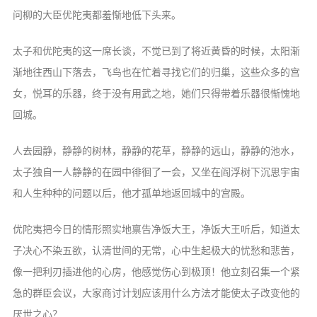
问柳的大臣优陀夷都羞惭地低下头来。
太子和优陀夷的这一席长谈，不觉已到了将近黄昏的时候，太阳渐
渐地往西山下落去，飞鸟也在忙着寻找它们的归巢，这些众多的宫
女，悦耳的乐器，终于没有用武之地，她们只得带着乐器很惭愧地
回城。
人去园静，静静的树林，静静的花草，静静的远山，静静的池水，
太子独自一人静静的在园中徘徊了一会，又坐在阎浮树下沉思宇宙
和人生种种的问题以后，他才孤单地返回城中的宫殿。
优陀夷把今日的情形照实地禀告净饭大王，净饭大王听后，知道太
子决心不染五欲，认清世间的无常，心中生起极大的忧愁和悲苦，
像一把利刃插进他的心房，他感觉伤心到极顶！他立刻召集一个紧
急的群臣会议，大家商讨计划应该用什么方法才能使太子改变他的
厌世之心？