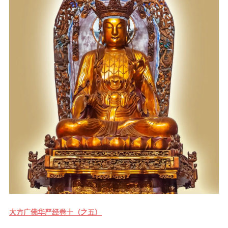
音频视频
弘法书籍
助印功德
弘法活动
西园法讯
皈依斋戒
义工家园
观世音热线
菩提静修营
观自在禅修营
教理研究
大方广佛华严经卷十（之五）
学报论集