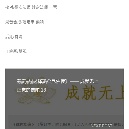
校对/德安法师 妙定法师 一苇
录音合成/潘宏宇 梁颖
后期/觉玲
工笔画/慧观
有声书 |《释迦牟尼佛传》—— 成就无上
PREVIOUS POST
正觉的佛陀 18
NEXT POST