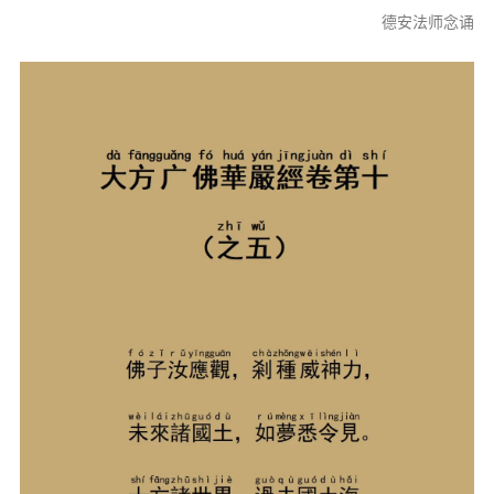
信息公告
德安法师念诵
戒幢论坛
寺院巡览
活动记录
西园风光
下院风采
搜索