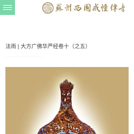
新闻动态
西园动态
法事活动
法雨 | 大方广佛华严经卷十（之五）
交流往来
三风建设
寺院管理
戒幢春秋
档案管理
道风建设
法音宣流