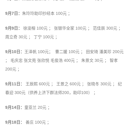
音频视频
弘法书籍
9月7日：
朱玲玲助印抄经本 100元 ；
助印功德
9月9日：
徐浚榕 100元 ； 张银华全家 100元 ； 范佳辰 300元 ；
弘法活动
周立奇 30元 ； 丁宁 100元 ；
西园法讯
9月10日：
王泽帆 100元； 曹二媛 100元 ； 田安琦 潘美珍 200元
皈依斋戒
； 毛庆忠 张文苑 张欣悦 毛俊浩 400元 ； 朱景文 30元 ； 智孝
义工家园
200元 ；
观世音热线
9月11日：
王辰熙 600元 ； 王景之 600元 ； 张晓冬 300元 ； 纪
菩提静修营
春迎 300元（供养上济下群法师200，助印100） ；
观自在禅修营
9月14日：
童亚兰 20元 ；
教理研究
学报论集
9月18日：
善庄 100元 ；