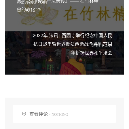
有声书 |《释迦牟尼佛传》—— 在竹林精
PREVIOUS POST
舍的教化 25
2022年 法讯 | 西园寺举行纪念中国人民
抗日战争暨世界反法西斯战争胜利77周
NEXT POST
年祈祷世界和平法会

查看评论 -
NOTHING