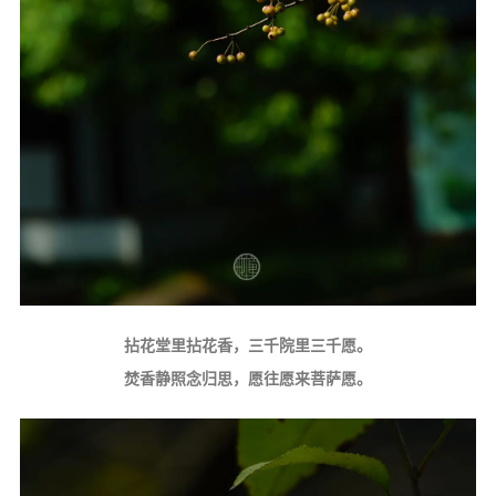
拈花堂里拈花香，三千院里三千愿。
焚香静照念归思，愿往愿来菩萨愿。