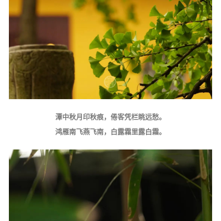
潭中秋月印秋痕，倦客凭栏眺远愁。
鸿雁南飞燕飞南，白露霜里露白霜。