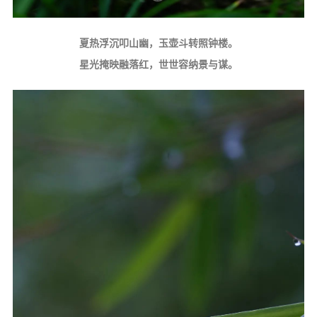
夏热浮沉叩山幽，玉壶斗转照钟楼。
星光掩映融落红，世世容纳景与谋。