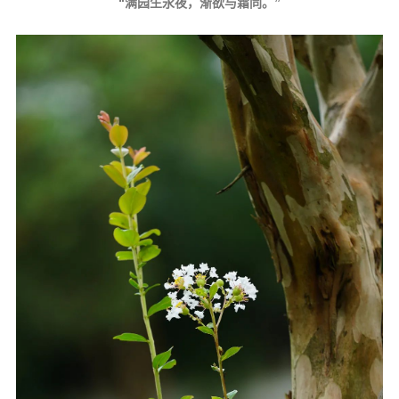
“满园生永夜，渐欲与霜同。”