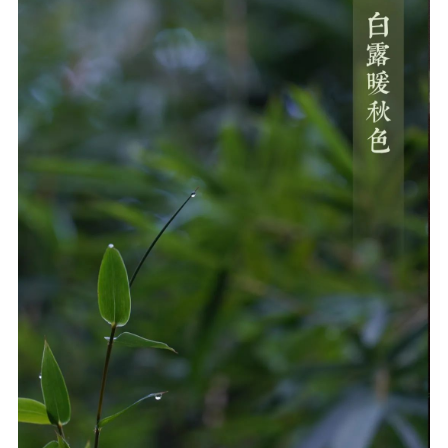
音频视频
弘法书籍
助印功德
弘法活动
西园法讯
皈依斋戒
义工家园
观世音热线
菩提静修营
观自在禅修营
教理研究
学报论集