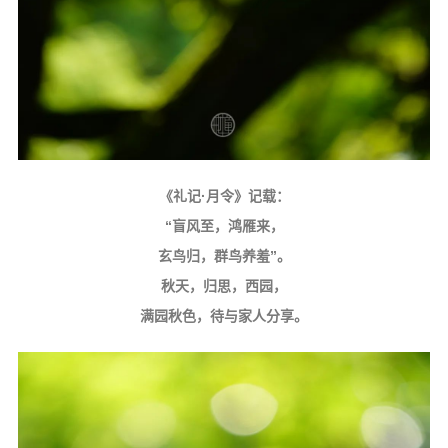
《礼记·月令》记载：
“盲风至，鸿雁来，
玄鸟归，群鸟养羞”。
秋天，归思，西园，
满园秋色，待与家人分享。