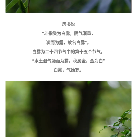
信息公告
戒幢论坛
历书说
寺院巡览
“斗指癸为白露，阴气渐重，
活动记录
凌而为露，故名白露”。
西园风光
白露为二十四节气中的第十五个节气，
下院风采
“水土湿气凝而为露，秋属金，金为白”
白露，气始寒。
搜索