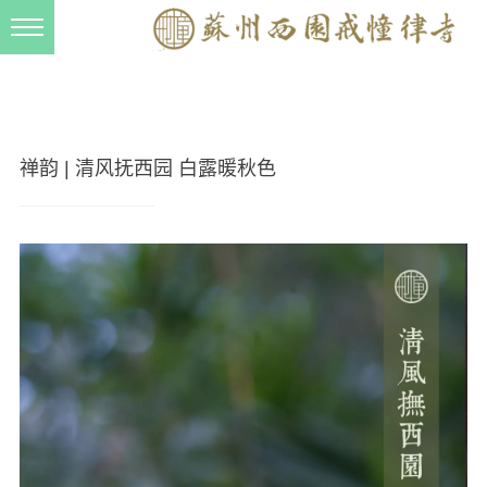
新闻动态
西园动态
法事活动
禅韵 | 清风抚西园 白露暖秋色
交流往来
三风建设
寺院管理
戒幢春秋
档案管理
道风建设
法音宣流