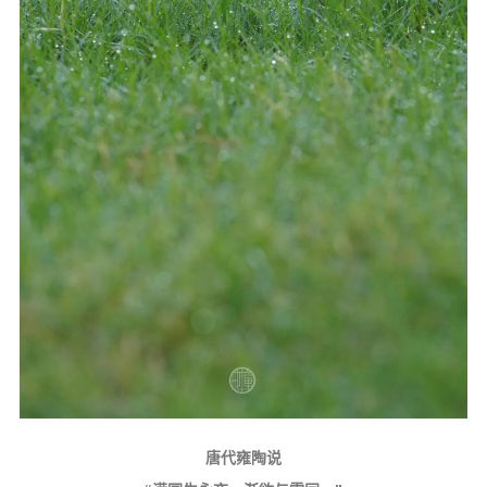
唐代雍陶说