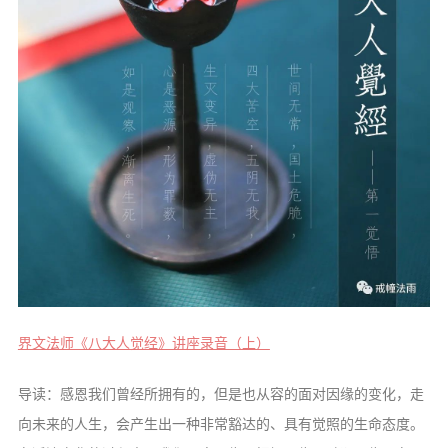
音频视频
弘法书籍
助印功德
弘法活动
西园法讯
皈依斋戒
义工家园
观世音热线
菩提静修营
观自在禅修营
界文法师《八大人觉经》讲座录音（上）
教理研究
导读：感恩我们曾经所拥有的，但是也从容的面对因缘的变化，走
学报论集
向未来的人生，会产生出一种非常豁达的、具有觉照的生命态度。