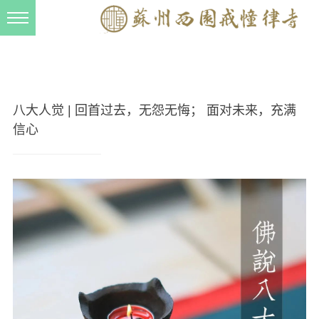
新闻动态
西园动态
法事活动
八大人觉 | 回首过去，无怨无悔； 面对未来，充满
交流往来
信心
三风建设
寺院管理
戒幢春秋
档案管理
道风建设
法音宣流