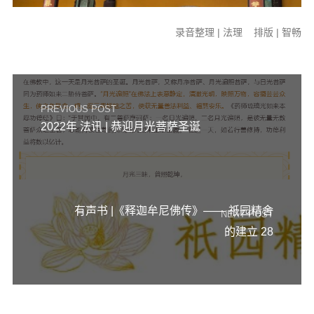
录音整理 | 法理 排版 | 智畅
PREVIOUS POST
2022年 法讯 | 恭迎月光菩萨圣诞
有声书 |《释迦牟尼佛传》—— 祇园精舍
NEXT POST
的建立 28