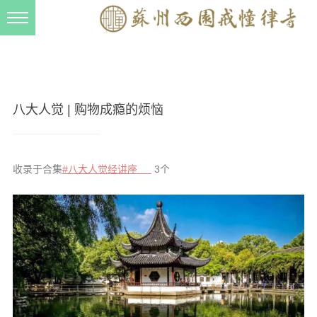
新闻动态
西园动态
法事活动
八大人觉 | 购物成瘾的烦恼
交流往来
三风建设
收录于合集
#八大人觉经讲座
3个
寺院管理
戒幢春秋
档案管理
道风建设
法音宣流