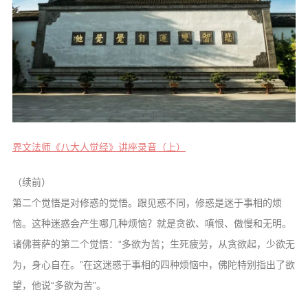
信息公告
戒幢论坛
寺院巡览
活动记录
西园风光
下院风采
界文法师《八大人觉经》讲座录音（上）
搜索
（续前）
第二个觉悟是对修惑的觉悟。跟见惑不同，修惑是迷于事相的烦
恼。这种迷惑会产生哪几种烦恼？就是贪欲、嗔恨、傲慢和无明。
诸佛菩萨的第二个觉悟：“多欲为苦；生死疲劳，从贪欲起，少欲无
为，身心自在。”在这迷惑于事相的四种烦恼中，佛陀特别指出了欲
望，他说“多欲为苦”。