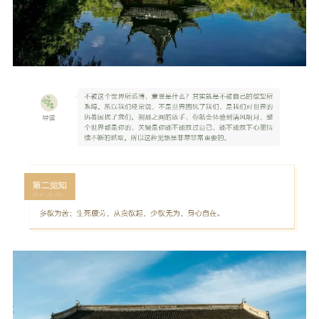
音频视频
弘法书籍
助印功德
弘法活动
西园法讯
皈依斋戒
义工家园
观世音热线
菩提静修营
观自在禅修营
教理研究
学报论集