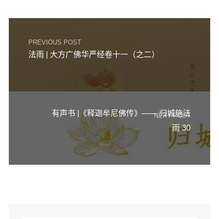
PREVIOUS POST
法雨 | 大方广佛华严经卷十一（之二）
有声书 |《释迦牟尼佛传》—— 归城施法
NEXT POST
雨 30