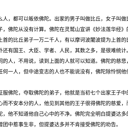
么人，都可以皈依佛陀。出家的男子叫做比丘，女子叫做
子，佛陀从没有计算。佛陀在灵鹫山宣讲《妙法莲华经》
上首的比丘弟子一万二千人，有以摩诃波闍波提为上首的
外还有国王、大臣、学者、人民，其数之多，是很难统计
同的人，不用说，读到上面的人就可以知道。佛陀的慈悲
任何一人，但中途变志的人也不能说没有，佛陀除怜悯他
征服佛陀，夺取佛陀的弟子，他就是当初七个出家王子中
心而不安本分的人，他见到其他的王子很得佛陀的慈爱，
陀，他不知道他自己心中的不净。佛陀完全明白提婆达多
僧团中惹事生非，但提婆达多并不肯接受佛陀的劝告。