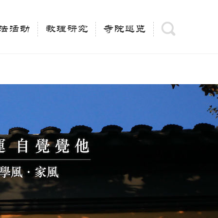
(is_category()){ $keywords = single_cat_title('', false);
= trim(strip_tags($keywords)); $description =
法活动
教理研究
寺院巡览