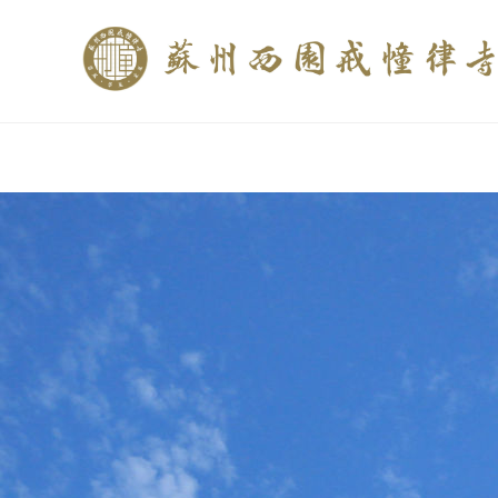
if (is_home()){ //这里描述在前******* $description = "西园寺和研究所发布
$description = category_description(); } elseif (is_tag()){ $keywords = s
trim(strip_tags($description)); ?>