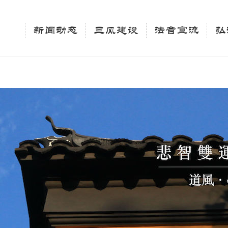
相关新闻法讯的官方平台"; $keywords = "西园寺，佛教,佛学院，法讯，心理咨询"; } elseif 
ingle_tag_title('', false); $description = tag_description(); } $keywords 
新闻动态
三风建设
法音宣流
弘