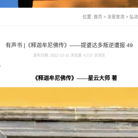
位置:
首页
>
法音宣流
>
弘法
有声书 |《释迦牟尼佛传》——提婆达多叛逆遭报 49
发布日期: 2022-10-31 浏览量: 4,737 次浏览
个
《释迦牟尼佛传》——星云大师 著