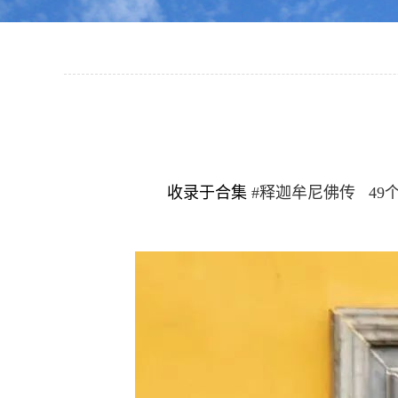
收录于合集
#释迦牟尼佛传 49