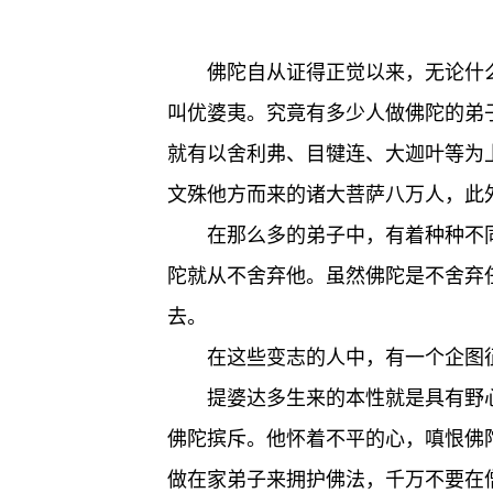
佛陀自从证得正觉以来，无论什
叫优婆夷。究竟有多少人做佛陀的弟
就有以舍利弗、目犍连、大迦叶等为
文殊他方而来的诸大菩萨八万人，此
在那么多的弟子中，有着种种不
陀就从不舍弃他。虽然佛陀是不舍弃
去。
在这些变志的人中，有一个企图
提婆达多生来的本性就是具有野
佛陀摈斥。他怀着不平的心，嗔恨佛
做在家弟子来拥护佛法，千万不要在