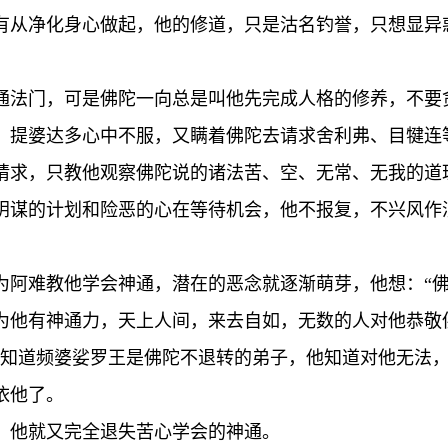
有从净化身心做起，他的修道，只是沽名钓誉，只想显异
通法门，可是佛陀一向总是叫他先完成人格的修养，不要
。提婆达多心中不服，又瞒着佛陀去请求舍利弗、目犍连
请求，只教他观察佛陀说的诸法苦、空、无常、无我的道
阴谋的计划和险恶的心在等待机会，他不报复，不兴风作
为阿难教他学会神通，潜在的恶念就逐渐萌芽，他想：“
为他有神通力，天上人间，来去自如，无数的人对他恭敬
他知道频婆娑罗王是佛陀不退转的弟子，他知道对他无法
依他了。
，他就又完全退失苦心学会的神通。