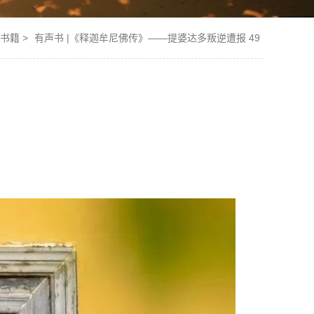
书籍
>
有声书 |《释迦牟尼佛传》——提婆达多叛逆遭报 49