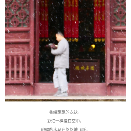
香缕飘飘的衣袂，
彩虹一样挂在空中，
驰骋的木马在悠悠地飞跃，