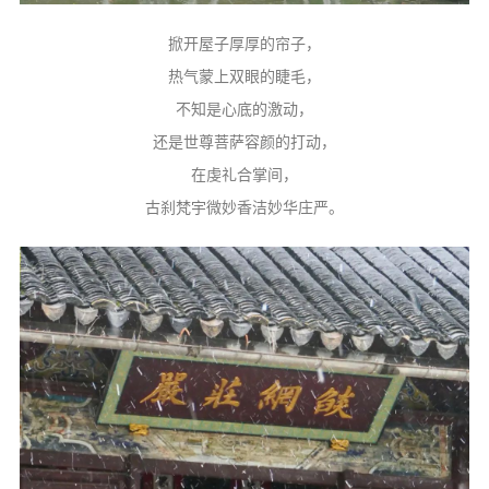
掀开屋子厚厚的帘子，
热气蒙上双眼的睫毛，
不知是心底的激动，
还是世尊菩萨容颜的打动，
在虔礼合掌间，
古刹梵宇微妙香洁妙华庄严。