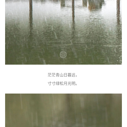
茫茫青山日暮远，
寸寸绿松月光明。