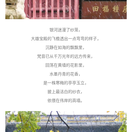
银河迷漫了纱笼，
大雄宝殿的飞檐透出一点弯弯的样子，
沉静在如海的飘飘里，
梵音已从千万光年的远方传来，
回荡在黄墙的花影里，
水墨丹青的花香，
是一株寒梅的亭亭玉立，
披上最洁白的纱衣，
依偎在伟岸的高墙。