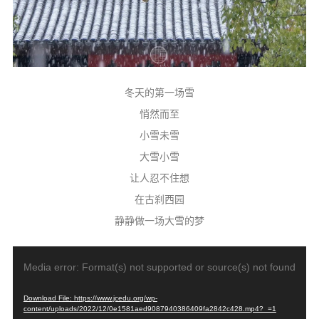
信息公告
戒幢论坛
寺院巡览
活动记录
冬天的第一场雪
悄然而至
西园风光
小雪未雪
下院风采
大雪小雪
搜索
让人忍不住想
在古刹西园
静静做一场大雪的梦
视
Media error: Format(s) not supported or source(s) not found
频
播
Download File: https://www.jcedu.org/wp-
放
content/uploads/2022/12/0e1581aed9087940386409fa2842c428.mp4?_=1