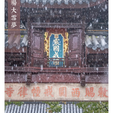
音频视频
弘法书籍
助印功德
弘法活动
西园法讯
皈依斋戒
义工家园
观世音热线
菩提静修营
观自在禅修营
教理研究
学报论集