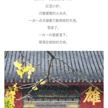
红泥小炉，
闪着暖暖的火点点，
一点一点点缀着万籁俱寂的大地。
雪来了，
一片一片簌簌落下，
降落在缤纷的大地。