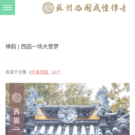
新闻动态
西园动态
法事活动
禅韵 | 西园一场大雪梦
交流往来
三风建设
收录于合集
#大美西园 64个
寺院管理
戒幢春秋
档案管理
道风建设
法音宣流