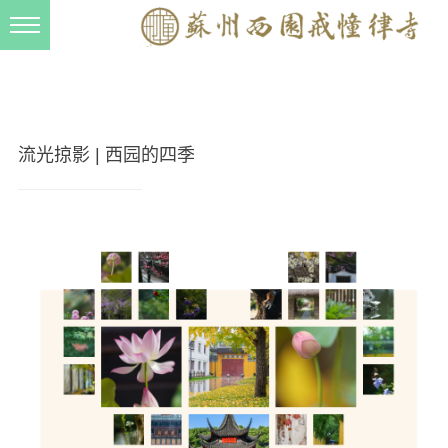
新闻动态
西园动态
法事活动
流光掠影 | 西园的四季
交流往来
三风建设
寺院管理
戒幢春秋
档案管理
道风建设
法音宣流