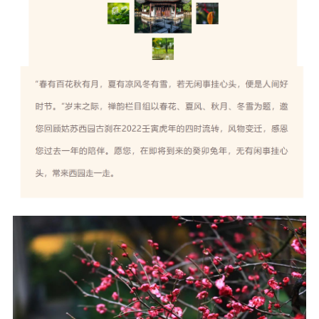
音频视频
弘法书籍
助印功德
弘法活动
西园法讯
皈依斋戒
义工家园
观世音热线
菩提静修营
观自在禅修营
教理研究
学报论集