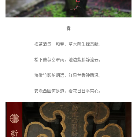
春
梅茶清景一和春，草木萌生绿意新。
松下蔷薇空翠雨，池边紫藤静流云。
海棠竹影炉烟远，红果兰香钟磬深。
安隐西园何是道，看花日日平常心。