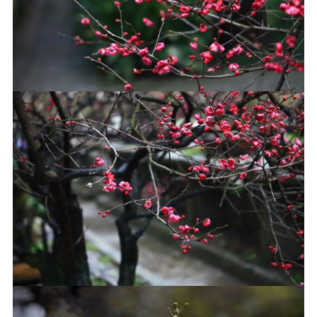
信息公告
戒幢论坛
寺院巡览
活动记录
西园风光
下院风采
搜索