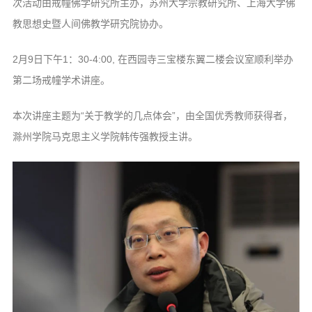
次活动由戒幢佛学研究所主办，苏州大学宗教研究所、上海大学佛
音频视频
教思想史暨人间佛教学研究院协办。
弘法书籍
助印功德
2月9日下午1：30-4:00, 在西园寺三宝楼东翼二楼会议室顺利举办
第二场戒幢学术讲座。
弘法活动
西园法讯
本次讲座主题为“关于教学的几点体会”，由全国优秀教师获得者，
皈依斋戒
滁州学院马克思主义学院韩传强教授主讲。
义工家园
观世音热线
菩提静修营
观自在禅修营
教理研究
学报论集