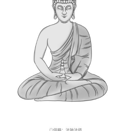
◎供稿：法驰法师