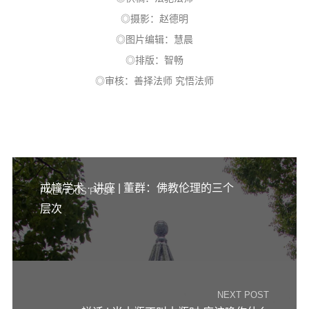
◎摄影：赵德明
◎图片编辑：慧晨
◎排版：智畅
◎审核：善择法师 究悟法师
戒幢学术 · 讲座 | 董群：佛教伦理的三个
PREVIOUS POST
层次
NEXT POST