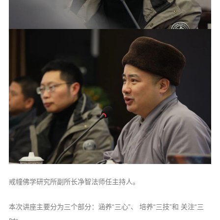
信息公告
戒幢论坛
寺院巡览
活动记录
西园风光
下院风采
搜索
戒幢佛学研究所副所长净智法师任主持人。
本次讲座主要分为三个部分：涵养“三心”、 培养“三技”和 关注“三