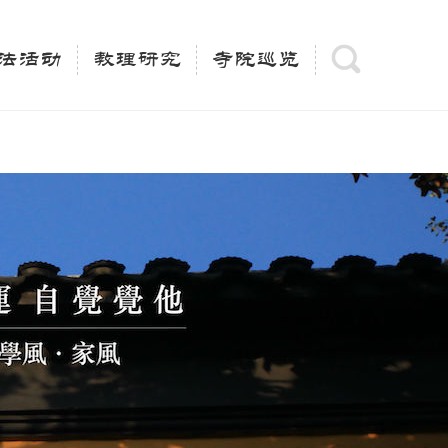
(is_category()){ $keywords = single_cat_title('', false);
= trim(strip_tags($keywords)); $description =
法活动
教理研究
寺院巡览