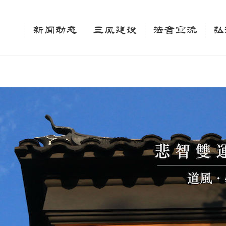
相关新闻法讯的官方平台"; $keywords = "西园寺，佛教,佛学院，法讯，心理咨询"; } elseif 
ingle_tag_title('', false); $description = tag_description(); } $keywords 
新闻动态
三风建设
法音宣流
弘