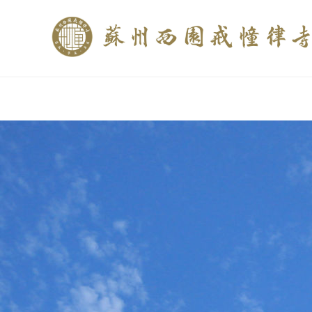
if (is_home()){ //这里描述在前******* $description = "西园寺和研究所发布
$description = category_description(); } elseif (is_tag()){ $keywords = s
trim(strip_tags($description)); ?>