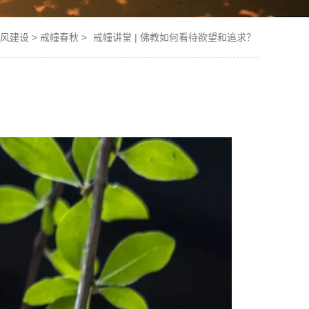
风建设
>
戒幢春秋
>
戒幢讲堂 | 佛教如何看待欲望和追求？