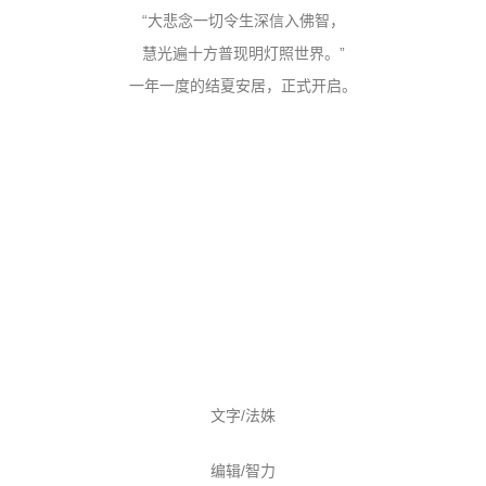
“大悲念一切令生深信入佛智，
慧光遍十方普现明灯照世界。”
一年一度的结夏安居，正式开启。
文字/法姝
编辑/智力