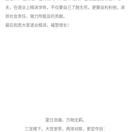
夫，在道业上精进学修，不仅要自己了脱生死，更要自利利他，承
担社会责任，做力所能及的贡献。
最后祝愿大家道业精进，福慧增长！
夏日浩瀚，万物无羁。
三宝楼下，大觉堂旁，两排对联，更显夺目：