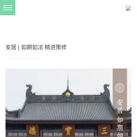
新闻动态
西园动态
法事活动
安居 | 如期如法 精进策修
交流往来
三风建设
寺院管理
戒幢春秋
档案管理
道风建设
法音宣流