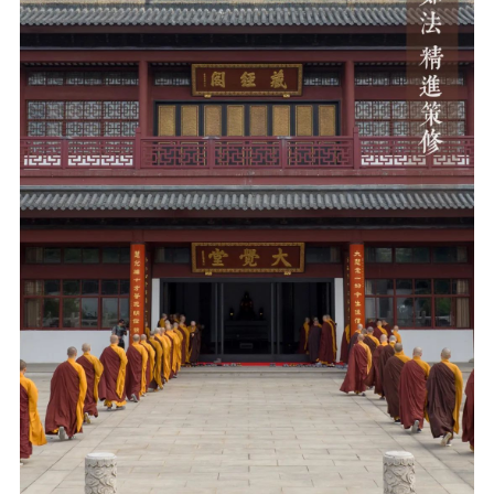
音频视频
弘法书籍
助印功德
弘法活动
西园法讯
皈依斋戒
义工家园
观世音热线
菩提静修营
观自在禅修营
教理研究
学报论集