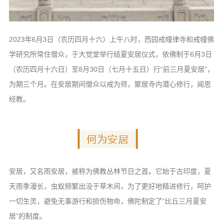
信息公告
戒幢论坛
2023年6月3日（农历四月十六）上午八时，西园戒幢律寺和戒幢佛
寺院巡览
学研究所常住僧众，于大觉堂举行结夏安居仪式，依佛制于6月3日
活动记录
（农历四月十六日）至8月30日（七月十五日）行“前三月夏安居”，
西园风光
为期三个月。在安居期间僧众以戒为师，聚居寺内潜心修行，闻思
下院风采
经教。
搜索
安居，又名雨安居，被称为佛教丛林节日之首。它始于古印度，夏
天雨季漫长，虫蚁频繁出没于草木间，为了更好地精进修行，呵护
一切生灵，避免无事游行和损伤物命，佛陀制定了“比丘三月夏安
居”的制度。