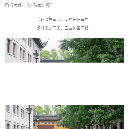
所谓安居，《资持记》说：
形心摄静曰安，要期在住曰居，
随时策励曰策，三业运善曰修。