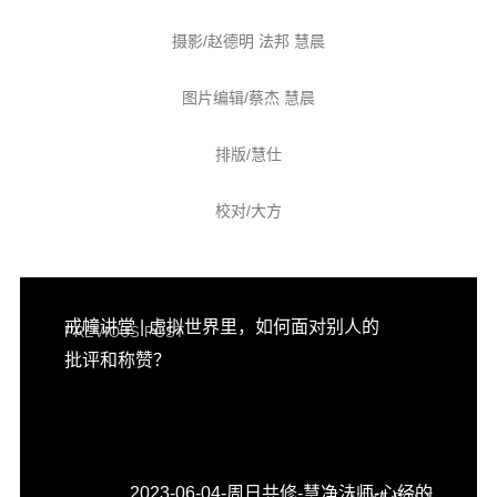
摄影/赵德明 法邦 慧晨
图片编辑/蔡杰 慧晨
排版/慧仕
校对/大方
戒幢讲堂 | 虚拟世界里，如何面对别人的
PREVIOUS POST
批评和称赞？
2023-06-04-周日共修-慧净法师-心经的