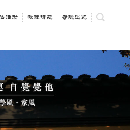
(is_category()){ $keywords = single_cat_title('', false);
= trim(strip_tags($keywords)); $description =
法活动
教理研究
寺院巡览