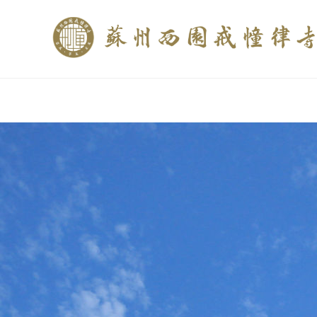
if (is_home()){ //这里描述在前******* $description = "西园寺和研究所发布
$description = category_description(); } elseif (is_tag()){ $keywords = s
trim(strip_tags($description)); ?>