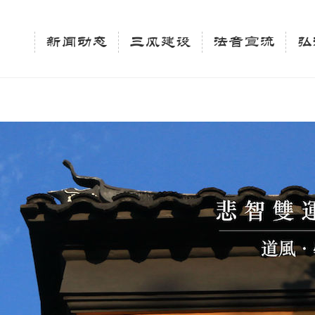
相关新闻法讯的官方平台"; $keywords = "西园寺，佛教,佛学院，法讯，心理咨询"; } elseif 
ingle_tag_title('', false); $description = tag_description(); } $keywords 
新闻动态
三风建设
法音宣流
弘