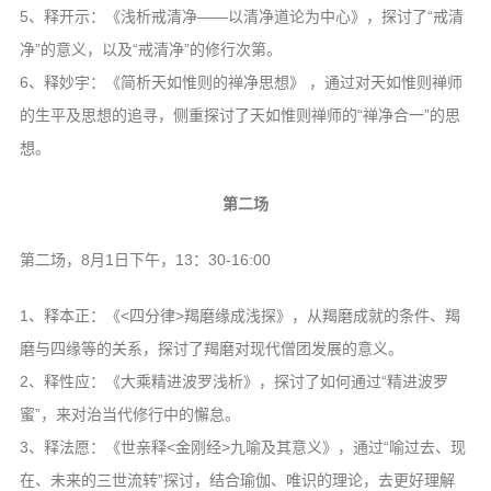
5、释开示：《浅析戒清净——以清净道论为中心》，探讨了“戒清
净”的意义，以及“戒清净”的修行次第。
6、释妙宇：《简析天如惟则的禅净思想》 ，通过对天如惟则禅师
的生平及思想的追寻，侧重探讨了天如惟则禅师的“禅净合一”的思
想。
第二场
第二场，8月1日下午，13：30-16:00
1、释本正：《<四分律>羯磨缘成浅探》，从羯磨成就的条件、羯
磨与四缘等的关系，探讨了羯磨对现代僧团发展的意义。
2、释性应：《大乘精进波罗浅析》，探讨了如何通过“精进波罗
蜜”，来对治当代修行中的懈怠。
3、释法愿：《世亲释<金刚经>九喻及其意义》，通过“喻过去、现
在、未来的三世流转”探讨，结合瑜伽、唯识的理论，去更好理解