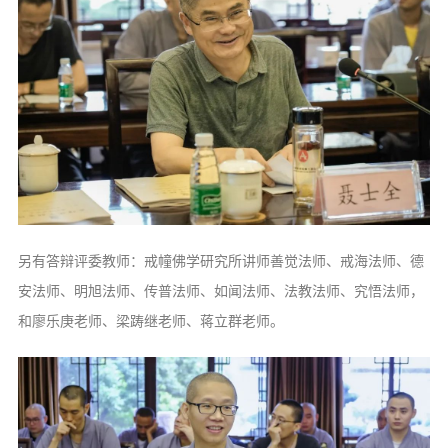
另有答辩评委教师：戒幢佛学研究所讲师善觉法师、戒海法师、德
安法师、明旭法师、传普法师、如闻法师、法教法师、究悟法师，
和廖乐庚老师、梁踌继老师、蒋立群老师。