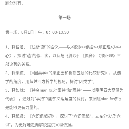
题分别有：
第一场
第一场，8月1日上午，8：00-10:30
1、释智涵：《浅析“蕴”的含义——以<婆沙><俱舍><顺正理>为中
心》，探讨“蕴”的假、实，以及与《婆沙》《俱舍》《顺正理》三
部论著的关系。
2、释果道：《<因类学>的果正因和穆勒五法的比较研究》，从佛
学的角度，用超越西方哲学的视角，探讨“因类学”。
3、释如就：《持名nian fo之“事持”和“理持” ——以晚明四大高僧为
代表》 ，通过对“事持”“理持”义理角度的探讨，来阐述nian fo修行
是能够更有力量的。
4、释超贤：《六识俱起初》，探讨了“六识俱起”，去充分认识“六
识”，为更好地走向解脱提供义理依据。