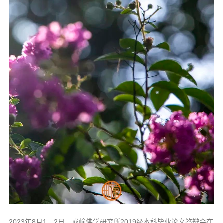
信息公告
戒幢论坛
寺院巡览
活动记录
西园风光
下院风采
搜索
2023年8月1、2日，戒幢佛学研究所2019级本科毕业论文答辩会在