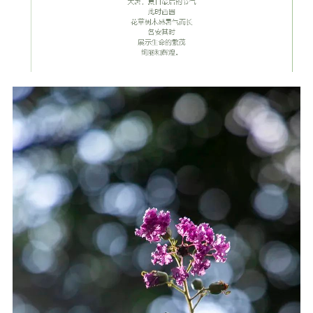
音频视频
弘法书籍
助印功德
弘法活动
西园法讯
皈依斋戒
义工家园
观世音热线
菩提静修营
观自在禅修营
教理研究
学报论集