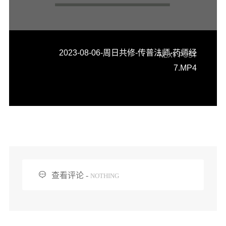
2023-08-06-周日共修-传普法师-药师经
NEXT POST
7.MP4

查看评论 -
NOTHING