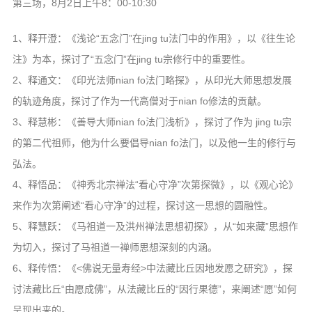
第三场，8月2日上午8：00-10:30
1、释开澄：《浅论“五念门”在jing tu法门中的作用》，以《往生论
注》为本，探讨了“五念门”在jing tu宗修行中的重要性。
2、释通文：《印光法师nian fo法门略探》，从印光大师思想发展
的轨迹角度，探讨了作为一代高僧对于nian fo修法的贡献。
3、释慧彬：《善导大师nian fo法门浅析》，探讨了作为 jing tu宗
的第二代祖师，他为什么要倡导nian fo法门，以及他一生的修行与
弘法。
4、释悟品：《神秀北宗禅法“看心守净”次第探微》，以《观心论》
来作为次第阐述“看心守净”的过程，探讨这一思想的圆融性。
5、释慧跃：《马祖道一及洪州禅法思想初探》，从“如来藏”思想作
为切入，探讨了马祖道一禅师思想深刻的内涵。
6、释传悟：《<佛说无量寿经>中法藏比丘因地发愿之研究》，探
讨法藏比丘“由愿成佛”，从法藏比丘的“因行果德”，来阐述“愿”如何
呈现出来的。