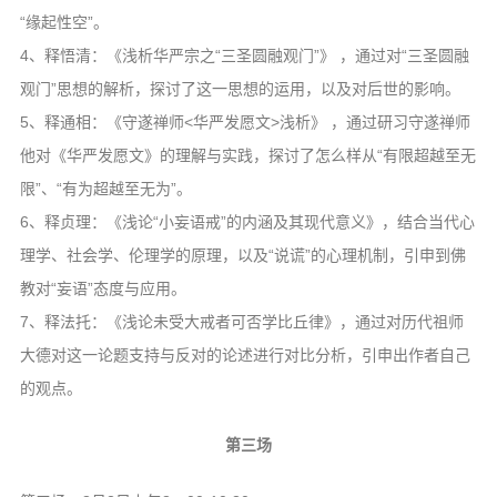
“缘起性空”。
4、释悟清：《浅析华严宗之“三圣圆融观门”》 ，通过对“三圣圆融
观门”思想的解析，探讨了这一思想的运用，以及对后世的影响。
5、释通相：《守遂禅师<华严发愿文>浅析》 ，通过研习守遂禅师
他对《华严发愿文》的理解与实践，探讨了怎么样从“有限超越至无
限”、“有为超越至无为”。
6、释贞理：《浅论“小妄语戒”的内涵及其现代意义》，结合当代心
理学、社会学、伦理学的原理，以及“说谎”的心理机制，引申到佛
教对“妄语”态度与应用。
7、释法托：《浅论未受大戒者可否学比丘律》，通过对历代祖师
大德对这一论题支持与反对的论述进行对比分析，引申出作者自己
的观点。
第三场