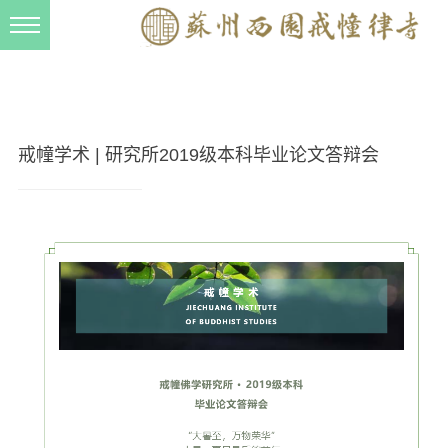
新闻动态
西园动态
法事活动
戒幢学术 | 研究所2019级本科毕业论文答辩会
交流往来
三风建设
寺院管理
戒幢春秋
档案管理
道风建设
法音宣流