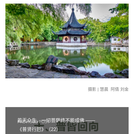
摄影 | 慧晨 阿倩 刘金
若无众生，一切菩萨终不能成佛 ——
PREVIOUS POST
《普贤行愿》（22）