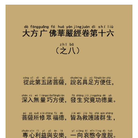
信息公告
戒幢论坛
寺院巡览
活动记录
西园风光
下院风采
搜索