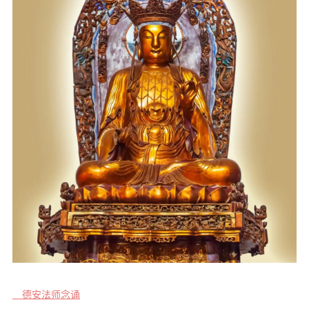
音频视频
弘法书籍
助印功德
弘法活动
西园法讯
皈依斋戒
义工家园
观世音热线
菩提静修营
观自在禅修营
教理研究
学报论集
德安法师念诵