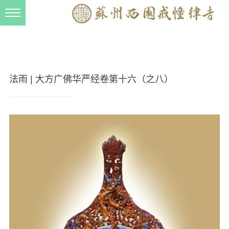
新闻动态
西园动态
法事活动
法雨 | 大方广佛华严经卷第十六（之八）
交流往来
三风建设
寺院管理
戒幢春秋
档案管理
道风建设
法音宣流