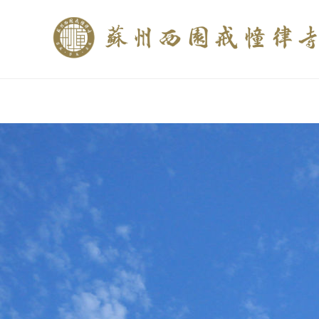
if (is_home()){ //这里描述在前******* $description = "西园寺和研究所发布
$description = category_description(); } elseif (is_tag()){ $keywords = s
trim(strip_tags($description)); ?>