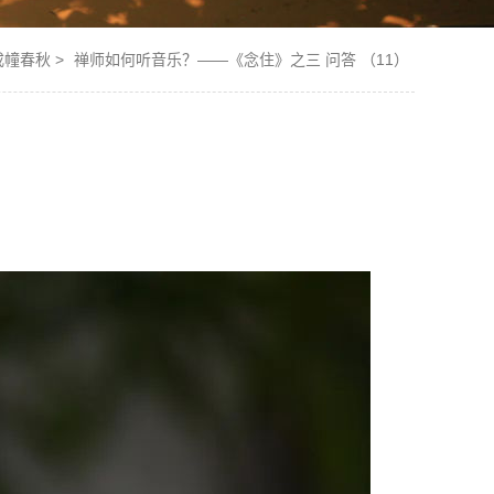
戒幢春秋
>
禅师如何听音乐？——《念住》之三 问答 （11）