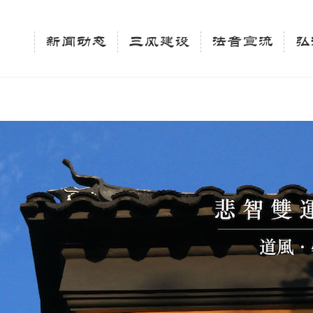
相关新闻法讯的官方平台"; $keywords = "西园寺，佛教,佛学院，法讯，心理咨询"; } elseif 
ingle_tag_title('', false); $description = tag_description(); } $keywords 
新闻动态
三风建设
法音宣流
弘