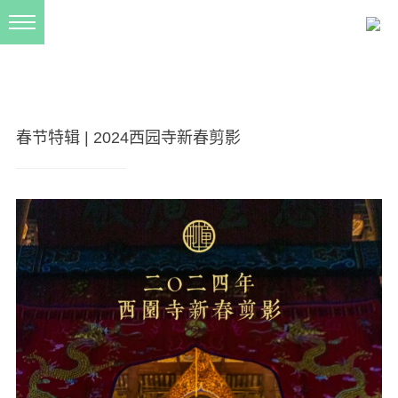
新闻动态
西园动态
法事活动
春节特辑 | 2024西园寺新春剪影
交流往来
三风建设
寺院管理
戒幢春秋
档案管理
道风建设
法音宣流