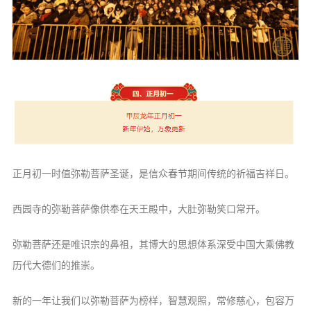
正月初一时值弥勒菩萨圣诞，是信众春节期间传统的祈福吉祥日。
西园寺的弥勒菩萨像供奉在天王殿中，大肚弥勒笑口常开。
弥勒菩萨还是唯识宗的鼻祖，其博大的思想体系深受中国大乘佛教
历代大德们的推崇。
新的一年让我们以弥勒菩萨为榜样，智慧观照，常修慈心，包容万