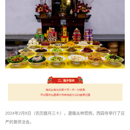
2024年2月9日（农历腊月三十），遵循丛林惯例，西园寺举行了庄
严的普供法会。