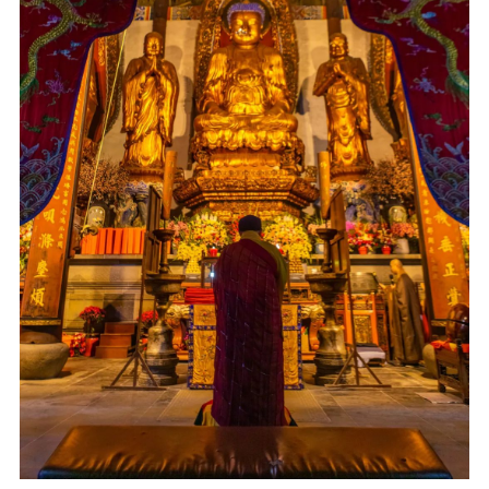
音频视频
弘法书籍
助印功德
弘法活动
西园法讯
皈依斋戒
义工家园
观世音热线
菩提静修营
观自在禅修营
教理研究
学报论集