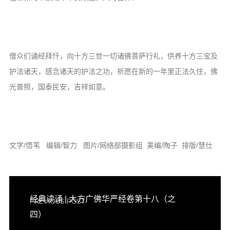
僧众们诵经拜忏，向十方三世一切诸佛菩萨行礼，供养十方三宝及
护法诸天，感念诸天的护法之功，祈愿在新的一年里正法久住，佛
光普照，国泰民安，吉祥如意。
文字/悟苇 编辑/智力 图片/网络部摄影组 美编/陶子 排版/慧仕
经典读诵 | 大方广佛华严经卷第十八（之
PREVIOUS POST
四）