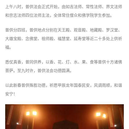
上午八时，普供法会正式开始，由如吉法师、常性法师、界文法师
和宗志法师四位法师主法，全体常住僧众和佛学院学生参加。
普供分四班，普供地点分别在天王殿、观音殿、地藏殿、罗汉堂、
大雄宝殿、念佛堂、祖师殿、福慧堂、延寿堂等近二十多处上供祈
福。
悉仗真香，普同供养，以香、花、灯、水、果、食等普供十方诸佛
菩萨。至九时许，普供法会功德圆满。
以此新春普供殊胜功德，祈愿甲辰龙年国泰民安，风调雨顺，和谐
安宁！