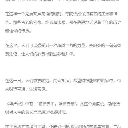
在这样一个充满欢声笑语的时刻，寺院依然保持着它的庄重和神
圣。那些古老的佛像、经卷和法器，都在静静地诉说着千年的历史
和信仰的传承。
在这里，人们可以感受到一种超越世俗的力量，亭廊处的一句句智
慧法语，让人们的心灵得到滋养和升华。
在这一日，人们燃放鞭炮，焚香礼拜，希望财神能够降临家中，带
来财运亨通，生活富足。
《华严经》中有：“诸供养中，法供养最”。从这个角度说，功德法
财对人生的意义远远超过物质财富。
在正月初五吉祥日子里，让我们一起播种无限的慈悲与智慧，广种