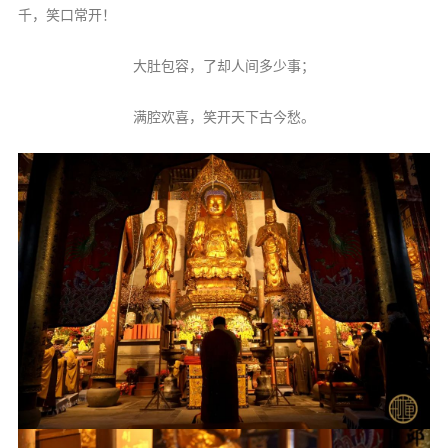
千，笑口常开！
大肚包容，了却人间多少事；
满腔欢喜，笑开天下古今愁。