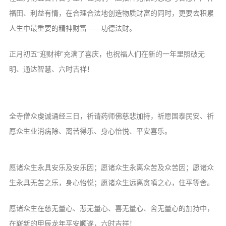
福田、利益有情，在合理合法地创造物质财富的同时，更要去积累
人生中最重要的精神财富——功德法财。
正月初五“迎财神”充满了喜庆，也祝福人们在新的一年里照破无
明、通达智慧、六时吉祥！
全寺僧众虔诚诵经三日，祈请药师佛慈悲加持，祈愿国泰民安、祈
愿众生业消病除、离苦得乐、身心怡悦、平安喜乐。
愿诸众生永具安乐及安乐因；愿诸众生永离众苦及众苦因；愿诸众
生永具无苦之乐，身心怡悦；愿诸众生远离贪嗔之心，住平等舍。
愿诸众生在慈无量心、悲无量心、喜无量心、舍无量心的加持中，
在崭新的甲辰龙年平安顺遂，六时吉祥！