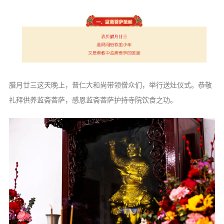
信息公告
戒幢论坛
寺院巡览
活动记录
西园风光
腊月廿三这天晚上，普仁大和尚带领僧众们，举行送灶仪式。恭敬
下院风采
礼拜供养监斋菩萨，感恩监斋菩萨护持寺院饮食之功。
搜索