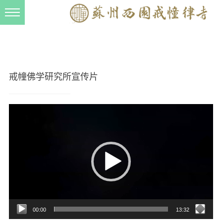
新闻动态
西园动态
法事活动
戒幢佛学研究所宣传片
交流往来
视
三风建设
频
寺院管理
播
放
戒幢春秋
器
档案管理
道风建设
法音宣流
00:00
13:32