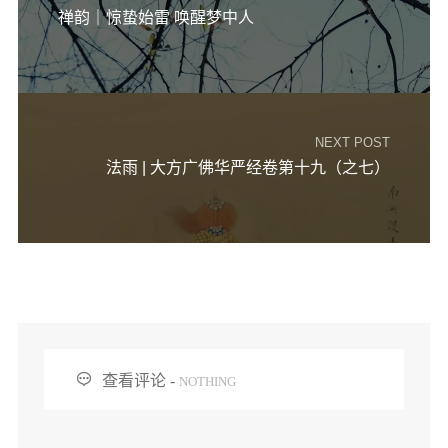
信息公告
禅韵｜惊蛰始雷 唤醒梦中人
戒幢论坛
寺院巡览
活动记录
NEXT POST
西园风光
法雨 | 大方广佛华严经卷第十九（之七）
下院风采
搜索

查看评论 -
NOTHING