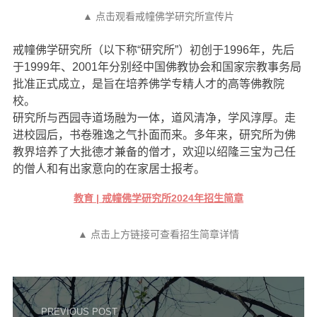
音频视频
▲ 点击观看戒幢佛学研究所宣传片
弘法书籍
戒幢佛学研究所（以下称“研究所”）初创于1996年，先后
助印功德
于1999年、2001年分别经中国佛教协会和国家宗教事务局
批准正式成立，是旨在培养佛学专精人才的高等佛教院
弘法活动
校。
西园法讯
研究所与西园寺道场融为一体，道风清净，学风淳厚。走
进校园后，书卷雅逸之气扑面而来。多年来，研究所为佛
皈依斋戒
教界培养了大批德才兼备的僧才，欢迎以绍隆三宝为己任
义工家园
的僧人和有出家意向的在家居士报考。
观世音热线
教育 | 戒幢佛学研究所2024年招生简章
菩提静修营
▲ 点击上方链接可查看招生简章详情
观自在禅修营
教理研究
学报论集
PREVIOUS POST