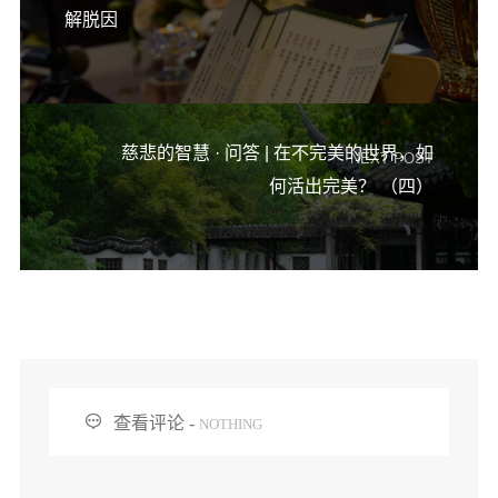
解脱因
慈悲的智慧 · 问答 | 在不完美的世界，如
NEXT POST
何活出完美？ （四）

查看评论 -
NOTHING