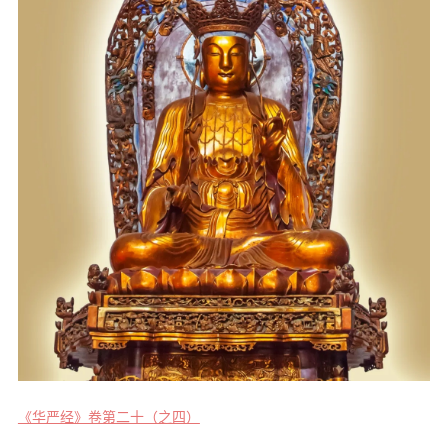
音频视频
弘法书籍
助印功德
弘法活动
西园法讯
皈依斋戒
义工家园
观世音热线
菩提静修营
观自在禅修营
教理研究
《华严经》卷第二十（之四）
学报论集