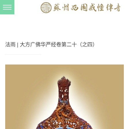
新闻动态
西园动态
法事活动
法雨 | 大方广佛华严经卷第二十（之四）
交流往来
三风建设
寺院管理
戒幢春秋
档案管理
道风建设
法音宣流