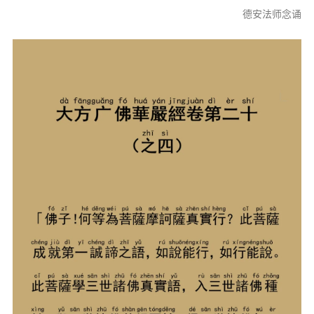
信息公告
德安法师念诵
戒幢论坛
寺院巡览
活动记录
西园风光
下院风采
搜索