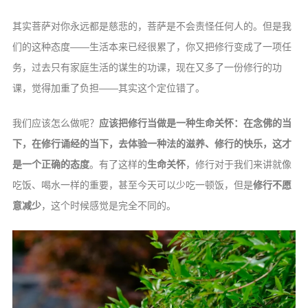
其实菩萨对你永远都是慈悲的，菩萨是不会责怪任何人的。但是我
们的这种态度——生活本来已经很累了，你又把修行变成了一项任
务，过去只有家庭生活的谋生的功课，现在又多了一份修行的功
课，觉得加重了负担——其实这个定位错了。
我们应该怎么做呢？
应该把修行当做是一种生命关怀：在念佛的当
下，在修行诵经的当下，去体验一种法的滋养、修行的快乐，这才
是一个正确的态度
。有了这样的
生命关怀
，修行对于我们来讲就像
吃饭、喝水一样的重要，甚至今天可以少吃一顿饭，但是
修行不愿
意减少
，这个时候感觉是完全不同的。