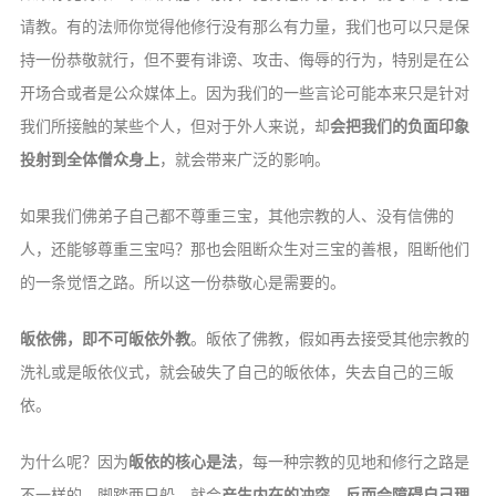
请教。有的法师你觉得他修行没有那么有力量，我们也可以只是保
持一份恭敬就行，但不要有诽谤、攻击、侮辱的行为，特别是在公
开场合或者是公众媒体上。因为我们的一些言论可能本来只是针对
我们所接触的某些个人，但对于外人来说，却
会把我们的负面印象
投射到全体僧众身上
，就会带来广泛的影响。
如果我们佛弟子自己都不尊重三宝，其他宗教的人、没有信佛的
人，还能够尊重三宝吗？那也会阻断众生对三宝的善根，阻断他们
的一条觉悟之路。所以这一份恭敬心是需要的。
皈依佛，即不可皈依外教
。皈依了佛教，假如再去接受其他宗教的
洗礼或是皈依仪式，就会破失了自己的皈依体，失去自己的三皈
依。
为什么呢？因为
皈依的核心是法
，每一种宗教的见地和修行之路是
不一样的。脚踏两只船，就会
产生内在的冲突，反而会障碍自己理