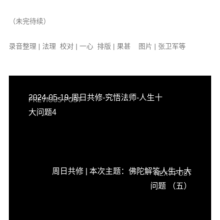
（未完待续）
录音整理 | 法理 校对 | 一心 排版 | 果甚 图片 | 张卫军等
2024-05-19-周日共修-究悟法师-人生十
PREVIOUS POST
大问题4
周日共修 | 本次主题：佛陀解答人生十大
NEXT POST
问题 （五）