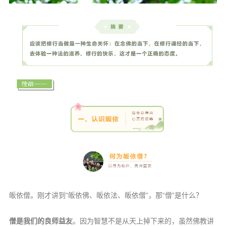
音频视频
弘法书籍
助印功德
弘法活动
西园法讯
皈依斋戒
义工家园
观世音热线
菩提静修营
观自在禅修营
教理研究
皈依僧。刚才讲到“皈依佛、皈依法、皈依僧”，那“僧”是什么？
学报论集
僧是我们的良师益友
。因为智慧不是从天上掉下来的，虽然佛教讲