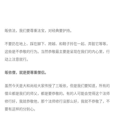
皈依法，我们要尊重法宝，对经典要护持。
不要扔在地上、踩在脚下、跨越、和鞋子拎在一起、弄脏它等等，
这些是不恭敬的行为。当然恭敬最主要是呈现在我们的内心里，行
动上注意就行。
皈依僧，就是要尊重僧侣。
虽然今天是大和尚给大家传授了三皈依，但是我们要知道，所有的
僧众都是我们的师父，都是要恭敬的。有的人可能会觉得这个法师
修行好，我就恭敬他，那个法师修行没那么好，我就不恭敬了，不
要有这样的分别心。