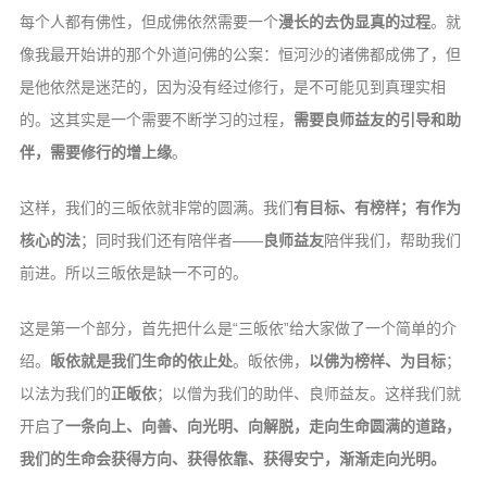
信息公告
每个人都有佛性，但成佛依然需要一个
漫长的去伪显真的过程
。就
戒幢论坛
像我最开始讲的那个外道问佛的公案：恒河沙的诸佛都成佛了，但
是他依然是迷茫的，因为没有经过修行，是不可能见到真理实相
寺院巡览
的。这其实是一个需要不断学习的过程，
需要良师益友的引导和助
活动记录
伴，需要修行的增上缘
。
西园风光
这样，我们的三皈依就非常的圆满。我们
有目标、有榜样；有作为
下院风采
核心的法
；同时我们还有陪伴者——
良师益友
陪伴我们，帮助我们
搜索
前进。所以三皈依是缺一不可的。
这是第一个部分，首先把什么是“三皈依”给大家做了一个简单的介
绍。
皈依就是我们生命的依止处
。皈依佛，
以佛为榜样、为目标
；
以法为我们的
正皈依
；以僧为我们的助伴、良师益友。这样我们就
开启了
一条向上、向善、向光明、向解脱，走向生命圆满的道路，
我们的生命会获得方向、获得依靠、获得安宁，渐渐走向光明。