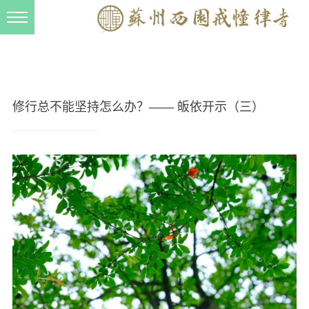
新闻动态
西园动态
法事活动
修行总不能坚持怎么办？—— 皈依开示（三）
交流往来
三风建设
寺院管理
戒幢春秋
档案管理
道风建设
法音宣流