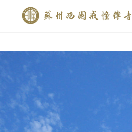
if (is_home()){ //这里描述在前******* $description = "西园寺和研究所发布
$description = category_description(); } elseif (is_tag()){ $keywords = s
trim(strip_tags($description)); ?>