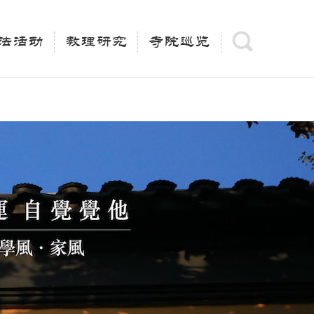
(is_category()){ $keywords = single_cat_title('', false);
= trim(strip_tags($keywords)); $description =
法活动
教理研究
寺院巡览