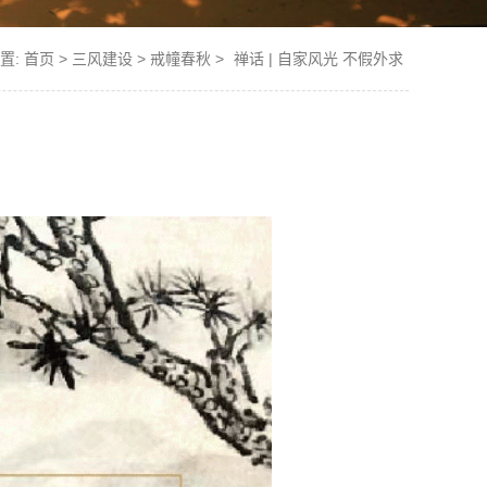
置:
首页
>
三风建设
>
戒幢春秋
>
禅话 | 自家风光 不假外求