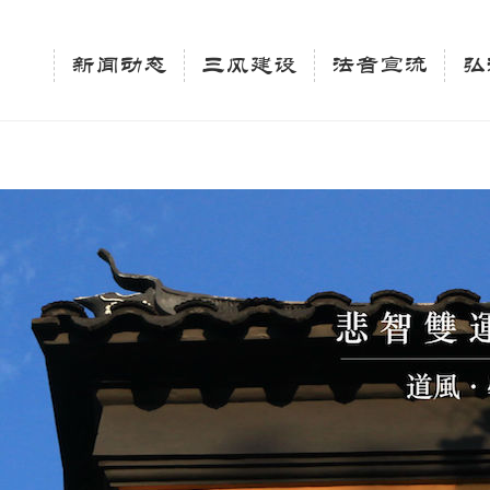
相关新闻法讯的官方平台"; $keywords = "西园寺，佛教,佛学院，法讯，心理咨询"; } elseif 
ingle_tag_title('', false); $description = tag_description(); } $keywords 
新闻动态
三风建设
法音宣流
弘