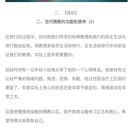
音频视频
弘法书籍
二、【续前】
二、当代佛教的功能和使命（2）
助印功德
弘法活动
在修行的过程中，如何把我们所学的经典教理和我们的现实生活与
修行融会起来，用教理来指导生活和修行，在生活和修行中间来验
西园法讯
证我们的教理，实际上是非常重要的。
皈依斋戒
义工家园
前段时间有一位年轻人给我分享了他的一个心得体会。他曾经有过
观世音热线
比较严重的情绪问题，焦虑、恐惧、失眠，经过住院治疗之后暂时
康复了，但是实际上身心的状态还是非常不稳定的，情绪波动会非
菩提静修营
常之大。
观自在禅修营
后面他慢慢地接触到佛教以后，就开始尝试着修习正念和慈心，希
教理研究
望用佛法来帮助自己。
学报论集