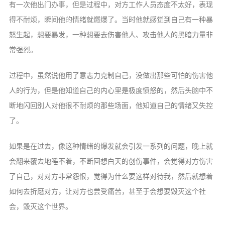
信息公告
有一次他出门办事，但是过程中，对方工作人员态度不太好，表现
得不耐烦，瞬间他的情绪就燃爆了。当时他就感觉到自己有一种暴
戒幢论坛
怒生起，想要暴发，一种想要去伤害他人、攻击他人的黑暗力量非
寺院巡览
常强烈。
活动记录
过程中，虽然说他用了意志力克制自己，没做出那些可怕的伤害他
西园风光
人的行为，但是他知道自己的内心里是极度愤怒的，然后头脑中不
下院风采
断地闪回别人对他很不耐烦的那些场面，他知道自己的情绪又失控
了。
搜索
如果是在过去，像这种情绪的爆发就会引发一系列的问题，晚上就
会翻来覆去地睡不着，不断回想白天的创伤事件，会觉得对方伤害
了自己，对对方非常怨恨，觉得为什么要这样对待我，然后就想着
如何去折磨对方，让对方也尝受痛苦，甚至于会想要毁灭这个社
会，毁灭这个世界。