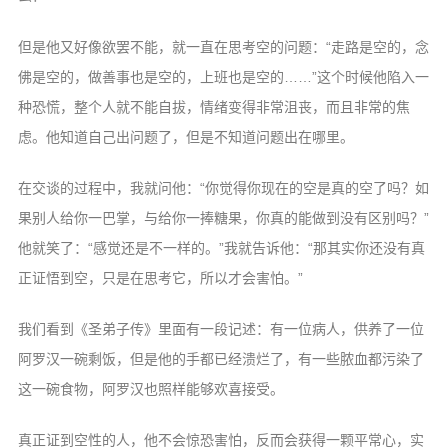
但是他又好像欲罢不能，就一直在思考空的问题：“走路是空的，念
佛是空的，做善事也是空的，上班也是空的……”这个时候他陷入一
种恐慌，整个人就不能自拔，情绪变得非常沮丧，而且非常的焦
虑。他知道自己出问题了，但是不知道问题出在哪里。
在交谈的过程中，我就问他：“你觉得你现在的空是真的空了吗？如
果别人给你一巴掌，与给你一捧糖果，你真的能做到没有区别吗？”
他就笑了：“感觉还是不一样的。”我就告诉他：“那其实你还没有真
正证悟到空，只是在思考它，所以才会害怕。”
我们看到《圣弟子传》里面有一段记述：有一位病人，供养了一位
阿罗汉一碗剩饭，但是他的手都已经溃烂了，有一些脓血都污染了
这一碗食物，阿罗汉也照样能够欢喜接受。
真正证到空性的人，他不会惊恐害怕，反而会获得一颗平常心，实