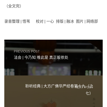
（全文完）
录音整理 | 悟苇 校对 | 一心 排版 | 融冰 图片 | 网络部
PREVIOUS POST
法会 | 今乃知 唯此是 真正皈依处
聆听经典 | 大方广佛华严经卷第十九（之
NEXT POST
七）