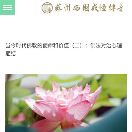
新闻动态
西园动态
法事活动
当今时代佛教的使命和价值（二）：佛法对治心理
交流往来
症结
三风建设
寺院管理
戒幢春秋
档案管理
道风建设
法音宣流