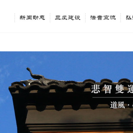
相关新闻法讯的官方平台"; $keywords = "西园寺，佛教,佛学院，法讯，心理咨询"; } elseif 
ingle_tag_title('', false); $description = tag_description(); } $keywords 
新闻动态
三风建设
法音宣流
弘