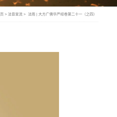
页
>
法音宣流
>
法雨 | 大方广佛华严经卷第二十一（之四）