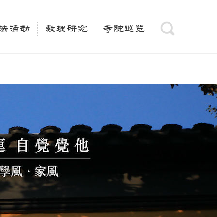
(is_category()){ $keywords = single_cat_title('', false);
= trim(strip_tags($keywords)); $description =
法活动
教理研究
寺院巡览