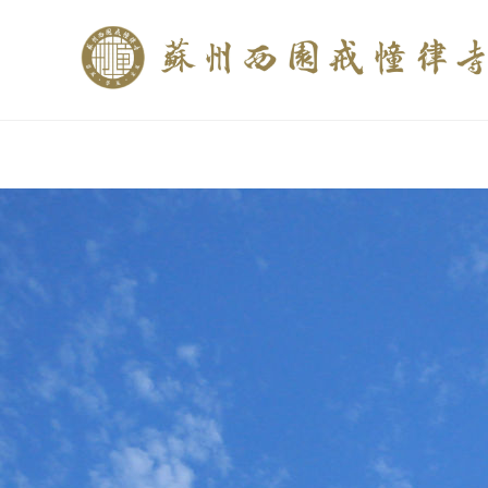
if (is_home()){ //这里描述在前******* $description = "西园寺和研究所发布
$description = category_description(); } elseif (is_tag()){ $keywords = s
trim(strip_tags($description)); ?>