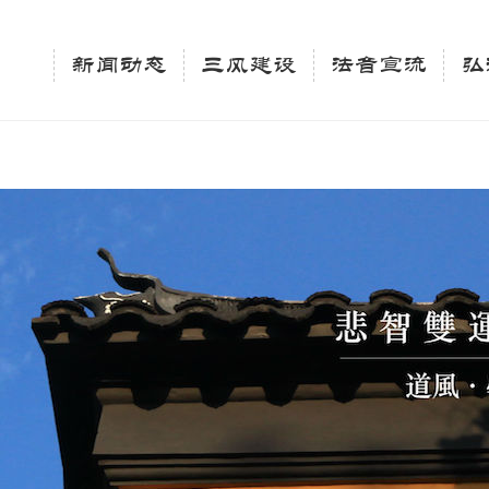
相关新闻法讯的官方平台"; $keywords = "西园寺，佛教,佛学院，法讯，心理咨询"; } elseif 
ingle_tag_title('', false); $description = tag_description(); } $keywords 
新闻动态
三风建设
法音宣流
弘