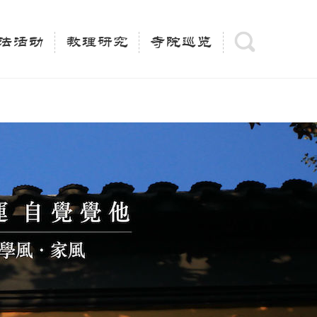
(is_category()){ $keywords = single_cat_title('', false);
= trim(strip_tags($keywords)); $description =
法活动
教理研究
寺院巡览