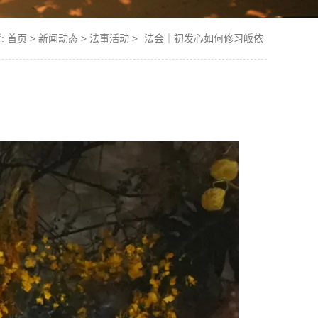
:
首页
>
新闻动态
>
法事活动
>
法会｜初发心如何修习皈依