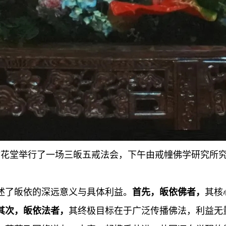
园寺拈花堂举行了一场三皈五戒法会，下午由戒幢佛学研究所
述了皈依的深远意义与具体利益。
首先，皈依佛者，
其核
其次，皈依法者，
其终极目标在于广泛传播佛法，利益无