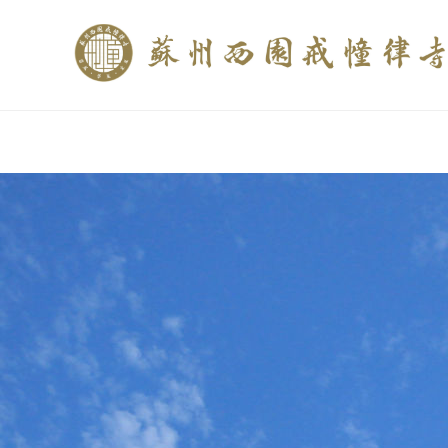
if (is_home()){ //这里描述在前******* $description = "西园寺和研究所发布
$description = category_description(); } elseif (is_tag()){ $keywords = s
trim(strip_tags($description)); ?>