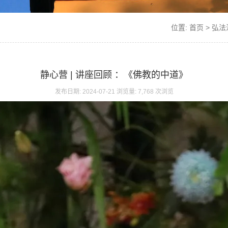
位置:
首页
>
弘法
静心营 | 讲座回顾 ：《佛教的中道》
发布日期: 2024-07-21 浏览量: 7,768 次浏览