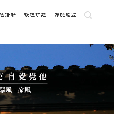
(is_category()){ $keywords = single_cat_title('', false);
= trim(strip_tags($keywords)); $description =
法活动
教理研究
寺院巡览