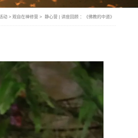
活动
>
观自在禅修营
>
静心营 | 讲座回顾 ：《佛教的中道》