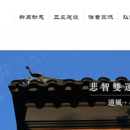
相关新闻法讯的官方平台"; $keywords = "西园寺，佛教,佛学院，法讯，心理咨询"; } elseif 
ingle_tag_title('', false); $description = tag_description(); } $keywords 
新闻动态
三风建设
法音宣流
弘