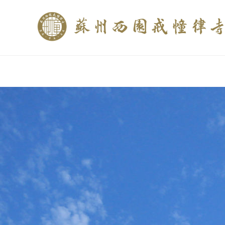
if (is_home()){ //这里描述在前******* $description = "西园寺和研究所发布
$description = category_description(); } elseif (is_tag()){ $keywords = s
trim(strip_tags($description)); ?>