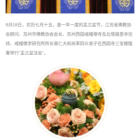
信息公告
戒幢论坛
8月18日，农历七月十五，是一年一度的盂兰盆节，江苏省佛教协
寺院巡览
会顾问、苏州市佛教协会会长、苏州西园戒幢律寺及北塔报恩寺住
活动记录
持、戒幢佛学研究所所长普仁大和尚率四众弟子在西园寺三宝楼隆
西园风光
重举行“盂兰盆法会”。
下院风采
搜索