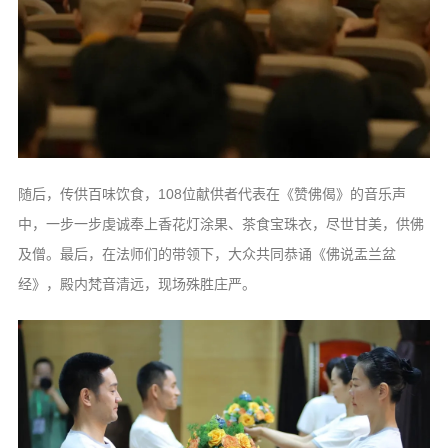
随后，传供百味饮食，108位献供者代表在《赞佛偈》的音乐声
中，一步一步虔诚奉上香花灯涂果、茶食宝珠衣，尽世甘美，供佛
及僧。最后，在法师们的带领下，大众共同恭诵《佛说盂兰盆
经》，殿内梵音清远，现场殊胜庄严。