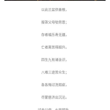
以此兰盆供善根，
报答父母劬劳恩；
存者福乐寿无疆，
亡者离苦得超升。
四生九有诸含识，
八难三途苦众生；
各各悔过洗瑕疵，
尽蒙慈济出沉沦。
过去父母，七世超升，