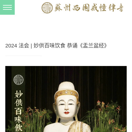
新闻动态
西园动态
法事活动
2024 法会 | 妙供百味饮食 恭诵《盂兰盆经》
交流往来
三风建设
寺院管理
戒幢春秋
档案管理
道风建设
法音宣流