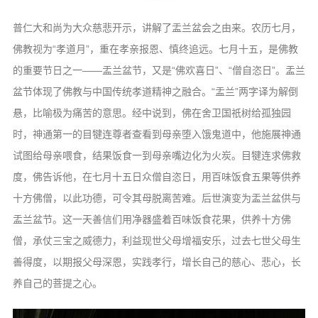
普仁大和尚为大众慈悲开示，讲解了盂兰盆会之由来。农历七月，
佛教视为“孝道月”，重在孝亲报恩、慎终追远。七月十五，是佛教
的重要节日之一——盂兰盆节，又是“佛欢喜日”、“僧自恣日”。盂兰
盆节体现了佛教与中国传统孝道精神之融合。“盂兰”两字译为解倒
悬，比喻极为痛苦的意思。经中说到，佛在舍卫国祇树给孤独园
时，神通第一的目犍连尊者查看到母亲堕入饿鬼道中，他施展神通
试图给母亲喂食，结果饭食一到母亲嘴边化为火炭。目犍连求佛救
度，佛告诉他，在七月十五日众僧自恣日，用百味饭食五果等供养
十方佛僧，以此功德，可令其母脱离苦难。后世演变为盂兰盆供与
盂兰盆节。这一天善信们用净器盛着百味饭食花果，供养十方佛
僧，承仗三宝之威德力，利益现世父母增福安乐，过去七世父母生
善得度，以期报父母深恩，实践孝行，增长自己的慈心、悲心，长
养自己的菩提之心。