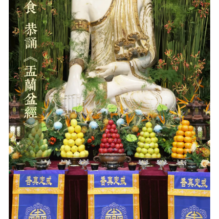
音频视频
弘法书籍
助印功德
弘法活动
西园法讯
皈依斋戒
义工家园
观世音热线
菩提静修营
观自在禅修营
教理研究
学报论集