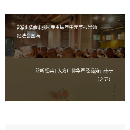
2024 法会 | 西园寺甲辰年中元节报恩诵
PREVIOUS POST
经法会圆满
聆听经典 | 大方广佛华严经卷第二十一
NEXT POST
（之五）