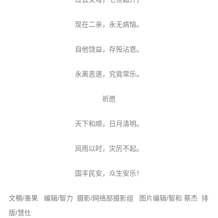
现在二亲，永无病恼。
自他饶益，存殁沾恩。
永离恶道，究竟常乐。
祈愿
天下和顺，日月清明。
风雨以时，灾厉不起。
国丰民安，众生安乐！
文稿/善果 编辑/智力 摄影/网络部摄影组 图片编辑/智和 蔡杰 排
版/慧仕