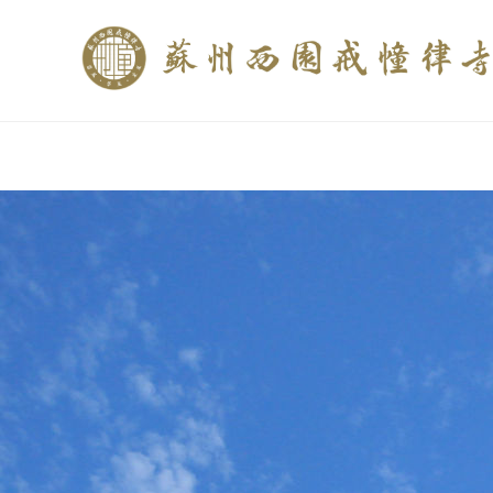
if (is_home()){ //这里描述在前******* $description = "西园寺和研究所发布
$description = category_description(); } elseif (is_tag()){ $keywords = s
trim(strip_tags($description)); ?>