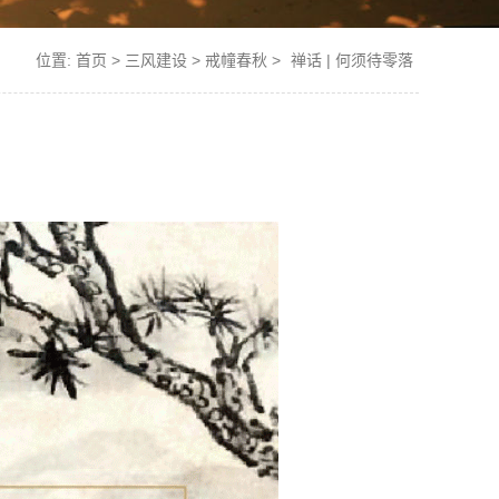
位置:
首页
>
三风建设
>
戒幢春秋
>
禅话 | 何须待零落