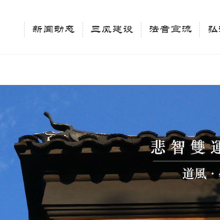
相关新闻法讯的官方平台"; $keywords = "西园寺，佛教,佛学院，法讯，心理咨询"; } elseif 
ingle_tag_title('', false); $description = tag_description(); } $keywords 
新闻动态
三风建设
法音宣流
弘