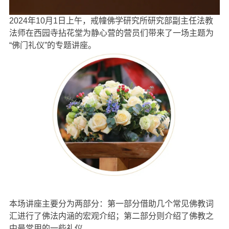
信息公告
戒幢论坛
2024年10月1日上午，戒幢佛学研究所研究部副主任法教
法师在西园寺拈花堂为静心营的营员们带来了一场主题为
寺院巡览
“佛门礼仪”的专题讲座。
活动记录
西园风光
下院风采
搜索
本场讲座主要分为两部分：第一部分借助几个常见佛教词
汇进行了佛法内涵的宏观介绍；第二部分则介绍了佛教之
中最常用的一些礼仪。