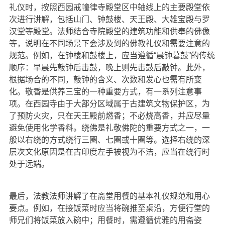
礼仪时，按照西园戒幢律寺殿堂区中轴线上的主要殿堂依
次进行讲解，包括山门、钟鼓楼、天王殿、大雄宝殿与罗
汉堂等殿堂。法师结合寺院殿堂的建筑功能和供奉的佛像
等，说明在不同场景下会涉及到的佛教礼仪和需要注意的
规范。例如，在钟楼和鼓楼上，应当遵循“晨钟暮鼓”的传统
顺序：早晨先敲钟后击鼓，晚上则先击鼓后敲钟。此外，
根据场合的不同，敲钟的含义、次数和发心也需有所变
化。敬香是供养三宝的一种重要方式，有一系列注意事
项。在西园寺由于大部分区域属于古建筑文物保护区，为
了预防火灾，只在天王殿前燃香；不必烧高香，并应尽量
避免使用化学香料。绕佛是礼敬佛陀的重要方式之一，一
般以右绕的方式绕行三圈、七圈或十圈等。选择右绕的深
层次文化原因是在古印度左手被视为不洁，应当在绕行时
处于远端。
最后，法教法师讲解了在斋堂用餐的基本礼仪规范和用心
要点。例如，在接饭菜时应当将碗推至桌沿，方便行堂的
师兄们将饭菜放入碗中；用餐时，需遵循优雅的用斋姿