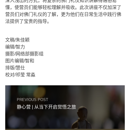
深入浅出的方式，将复杂的佛门礼仪知识讲解得通俗易
懂，使营员们能够轻松理解并吸收。此次讲座不仅加深了
营员们对佛门礼仪的了解，更为他们在日常生活中践行佛
法提供了宝贵的指导。
文稿/朱佳颖
编辑/智力
摄影/网络部摄影组
图片编辑/智和
排版/慧仕
校对/祁莹 常淼
PREVIOUS POST
静心营 | 从当下开启觉悟之旅