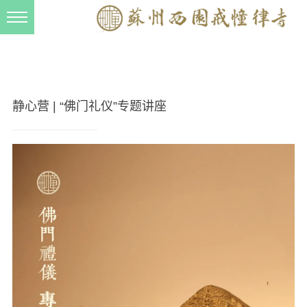
新闻动态
西园动态
法事活动
静心营 | “佛门礼仪”专题讲座
交流往来
三风建设
寺院管理
戒幢春秋
档案管理
道风建设
法音宣流