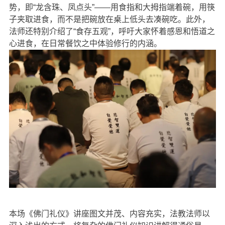
势，即“龙含珠、凤点头”——用食指和大拇指端着碗，用筷
子夹取进食，而不是把碗放在桌上低头去凑碗吃。此外，
法师还特别介绍了“食存五观”，呼吁大家怀着感恩和悟道之
心进食，在日常餐饮之中体验修行的内涵。
本场《佛门礼仪》讲座图文并茂、内容充实，法教法师以