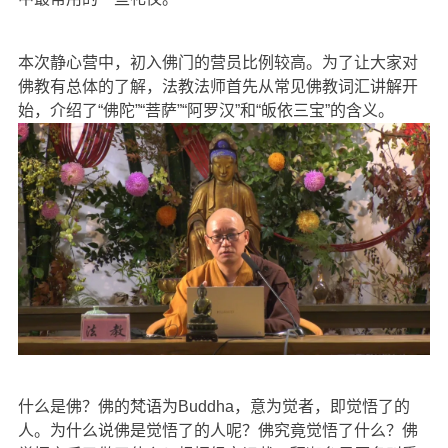
本次静心营中，初入佛门的营员比例较高。为了让大家对
佛教有总体的了解，法教法师首先从常见佛教词汇讲解开
始，介绍了“佛陀”“菩萨”“阿罗汉”和“皈依三宝”的含义。
什么是佛？佛的梵语为Buddha，意为觉者，即觉悟了的
人。为什么说佛是觉悟了的人呢？佛究竟觉悟了什么？佛