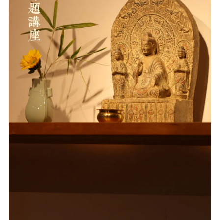
音频视频
弘法书籍
助印功德
弘法活动
西园法讯
皈依斋戒
义工家园
观世音热线
菩提静修营
观自在禅修营
教理研究
学报论集