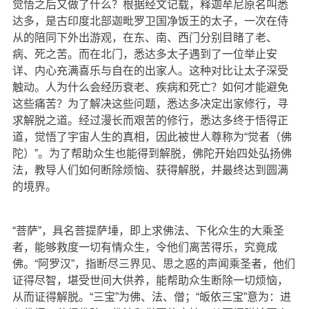
觉悟之后又做了什么？根据经文记载，释迦牟尼原名叫悉
达多，是古印度北部迦毗罗卫国净饭王的太子，一次在侍
从的陪同下外出游观，在东、南、西门分别目睹了老、
病、死之苦。而在北门，悉达多太子遇到了一位举止安
详、内心充满喜乐与自在的出家人。这种对比让太子深受
触动。人为什么会经历衰老、疾病和死亡？如何才能避免
这些痛苦？为了解决这些问题，悉达多决定出家修行，寻
求解脱之道。经过漫长而艰苦的修行，悉达多终于悟得正
道，觉悟了宇宙人生的真相，因此被世人尊称为“觉者（佛
陀）”。为了帮助众生也能得到解脱，佛陀开始四处弘扬佛
法，教导人们如何断除烦恼、获得解脱，并最终达到圆满
的境界。
“菩萨”，具名菩提萨埵，即上求佛法、下化众生的大乘圣
者，能够救度一切有情众生，令他们离苦得乐，究竟成
佛。“阿罗汉”，指断尽三界见、思之惑的声闻乘圣者，他们
证得尽智，堪受世间大供养，能帮助众生断除一切烦恼，
从而证得解脱。“三宝”为佛、法、僧；“皈依三宝”意为：进