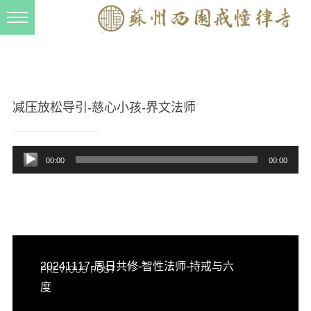
新闻动态
西园动态
法事活动
减压放松导引-慈心小孩-界文法师
交流往来
音
三风建设
00:00
00:00
频
寺院管理
播
放
戒幢春秋
器
档案管理
道风建设
20241117-周日共修-智性法师-持戒与六
PREVIOUS POST
法音宣流
度