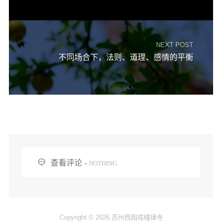
音频视频
弘法书籍
助印功德
NEXT POST
不同场合下，法则、道理、感情的平衡
弘法活动
西园法讯
皈依斋戒
义工家园
观世音热线
菩提静修营

查看评论 -
NOTHING
观自在禅修营
教理研究
学报论集
Copyright © 2026 苏州西园戒幢律寺