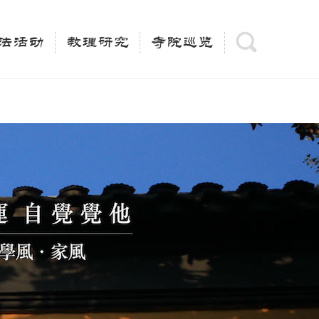
(is_category()){ $keywords = single_cat_title('', false);
= trim(strip_tags($keywords)); $description =
法活动
教理研究
寺院巡览