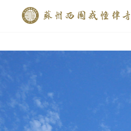
if (is_home()){ //这里描述在前******* $description = "西园寺和研究所发布
$description = category_description(); } elseif (is_tag()){ $keywords = s
trim(strip_tags($description)); ?>