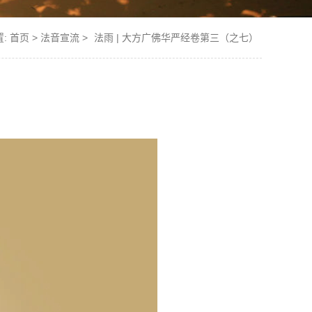
置:
首页
>
法音宣流
>
法雨 | 大方广佛华严经卷第三（之七）