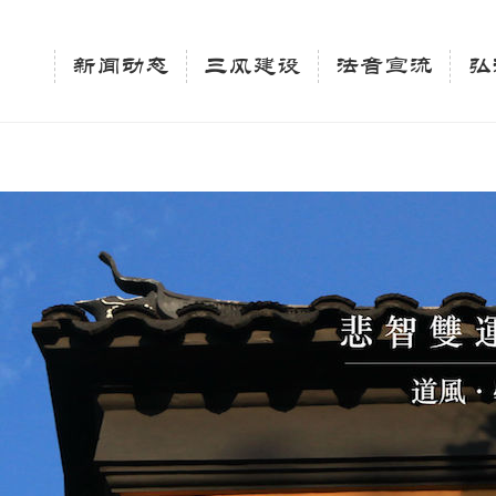
相关新闻法讯的官方平台"; $keywords = "西园寺，佛教,佛学院，法讯，心理咨询"; } elseif 
ingle_tag_title('', false); $description = tag_description(); } $keywords 
新闻动态
三风建设
法音宣流
弘