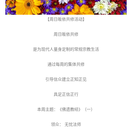
音频视频
弘法书籍
【周日皈依共修活动】
助印功德
周日皈依共修
弘法活动
西园法讯
是为现代人量身定制的常规宗教生活
皈依斋戒
通过每周的集体共修
义工家园
观世音热线
引导信众建立正知正见
菩提静修营
具足正信正行
观自在禅修营
本周主题：《佛遗教经》（一）
教理研究
学报论集
领众： 无忧法师