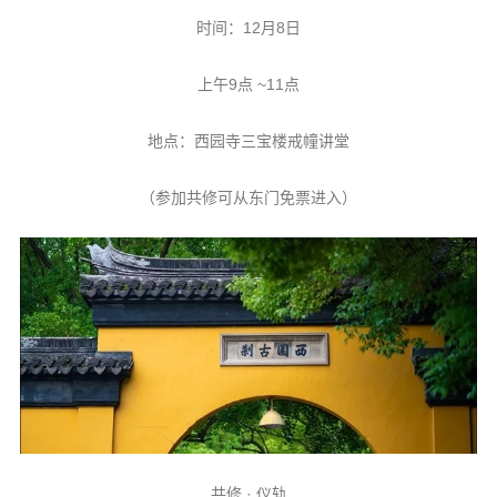
信息公告
时间：12月8日
戒幢论坛
上午9点 ~11点
寺院巡览
活动记录
地点：西园寺三宝楼戒幢讲堂
西园风光
（参加共修可从东门免票进入）
下院风采
搜索
共修 · 仪轨