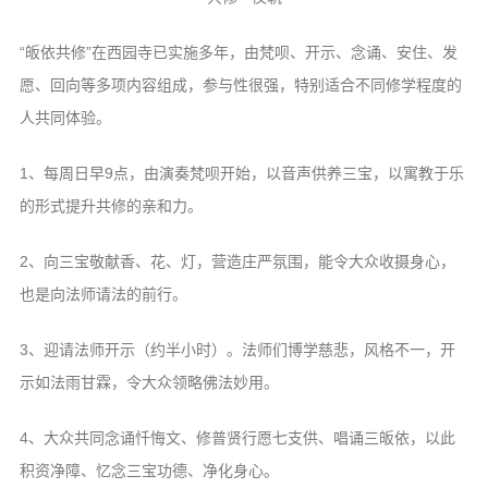
“皈依共修”在西园寺已实施多年，由梵呗、开示、念诵、安住、发
愿、回向等多项内容组成，参与性很强，特别适合不同修学程度的
人共同体验。
1、每周日早9点，由演奏梵呗开始，以音声供养三宝，以寓教于乐
的形式提升共修的亲和力。
2、向三宝敬献香、花、灯，营造庄严氛围，能令大众收摄身心，
也是向法师请法的前行。
3、迎请法师开示（约半小时）。法师们博学慈悲，风格不一，开
示如法雨甘霖，令大众领略佛法妙用。
4、大众共同念诵忏悔文、修普贤行愿七支供、唱诵三皈依，以此
积资净障、忆念三宝功德、净化身心。