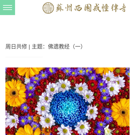
新闻动态
西园动态
法事活动
周日共修 | 主题：佛遗教经（一）
交流往来
三风建设
寺院管理
戒幢春秋
档案管理
道风建设
法音宣流