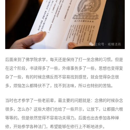
后面来到了佛学院求学，每天还是保持了打一坐念佛的习惯。但是
在这个阶段，书读得多了一些，外缘事务多了一些，思想也变得复
杂了一些，有的时候念佛反而不容易找到感觉，就会觉得杂念很
多，烦恼怎么都降伏不了，找不到法味，所以也特别的苦恼。
当时也才参学了一些老前辈，最主要的问题就是：念佛的时候杂念
很多，怎么办？这些大德们也给了一些开示，让放下，让都摄六根
等等的。但是依然觉得不容易功夫得力。后面也出去参加各种禅
修，开始参学各种法门，希望能够在修行上不断地进步。