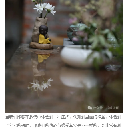
音频视频
弘法书籍
助印功德
弘法活动
西园法讯
皈依斋戒
义工家园
观世音热线
菩提静修营
观自在禅修营
教理研究
当我们能够在念佛中体会到一种庄严，认知到里面的神圣，体验到
学报论集
了佛号的殊胜，那我们的信心与感受其实是不一样的，会非常有利