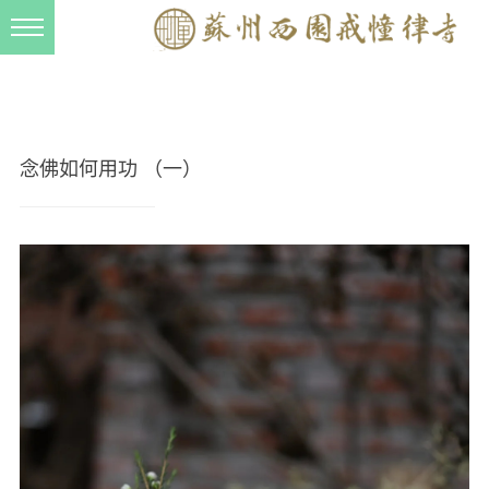
新闻动态
西园动态
法事活动
念佛如何用功 （一）
交流往来
三风建设
寺院管理
戒幢春秋
档案管理
道风建设
法音宣流