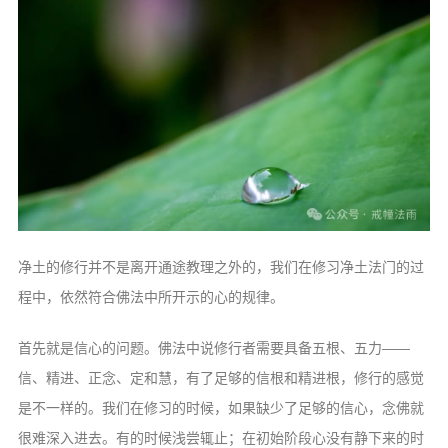
净土的修行并不是离开通途教理之外的，我们在修习净土法门的过
程中，依然符合佛法中所开示的心的规律。
首先就是信心的问题。佛法中说修行者需要具备五根、五力——
信、精进、正念、定和慧，有了足够的信根和精进根，修行的感觉
是不一样的。我们在修习的时候，如果缺少了足够的信心，念佛就
很难深入进去。有的时候浅尝辄止；在初始阶段心没有静下来的时