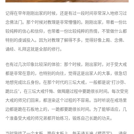
记得在早年刚刚出家的时候，还是有过一段时间非常深入地修习过
念佛法门。那个时候对教理是非常懵懂的。刚刚出家，带着一份比
较纯粹的信心和信仰，也带着一份比较纯粹的热情，不管做什么都
特别的虔诚投入。因为对教理了解得不多，觉得好像上殿、念佛、
诵经、礼拜这就是全部的修行。
也有过几次印象比较深的体验：那个时候，刚出家时，对于受大戒
都是非常在意的，也特别的向往，觉得这是出家人的大事，很急切
地想完成比丘身份。在那个时代的三坛大戒，一般都是说“打沙弥、
跪比丘”，在三坛大戒忏悔、做羯磨过程中要跪很长时间。每次受完
大戒的师兄们回来，都渲染这个过程的不容易。当时听说在戒场里
边都是跪在石板地上的，一跪都要跪很长时间。为了能够适应，几
个准备受大戒的师兄弟都开始练习，锻炼自己长跪的功夫。
当时我找了一个木板，跪在木板上，每天诵五遍《楞严咒》。诵完