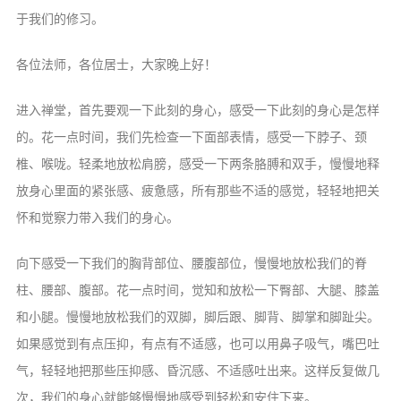
信息公告
于我们的修习。
戒幢论坛
各位法师，各位居士，大家晚上好！
寺院巡览
进入禅堂，首先要观一下此刻的身心，感受一下此刻的身心是怎样
活动记录
的。花一点时间，我们先检查一下面部表情，感受一下脖子、颈
西园风光
椎、喉咙。轻柔地放松肩膀，感受一下两条胳膊和双手，慢慢地释
下院风采
放身心里面的紧张感、疲惫感，所有那些不适的感觉，轻轻地把关
搜索
怀和觉察力带入我们的身心。
向下感受一下我们的胸背部位、腰腹部位，慢慢地放松我们的脊
柱、腰部、腹部。花一点时间，觉知和放松一下臀部、大腿、膝盖
和小腿。慢慢地放松我们的双脚，脚后跟、脚背、脚掌和脚趾尖。
如果感觉到有点压抑，有点有不适感，也可以用鼻子吸气，嘴巴吐
气，轻轻地把那些压抑感、昏沉感、不适感吐出来。这样反复做几
次，我们的身心就能够慢慢地感受到轻松和安住下来。