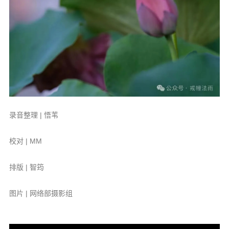
录音整理 | 悟苇
校对 | MM
排版 | 智筠
图片 | 网络部摄影组