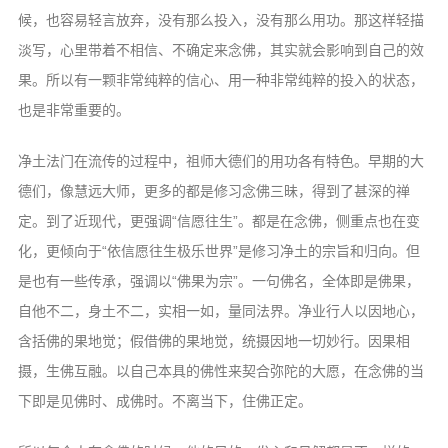
候，也容易轻言放弃，没有那么投入，没有那么用功。那这样轻描
淡写，心里带着不相信、不确定来念佛，其实就会影响到自己的效
果。所以有一颗非常纯粹的信心、用一种非常纯粹的投入的状态，
也是非常重要的。
净土法门在流传的过程中，祖师大德们的用功各有特色。早期的大
德们，像慧远大师，更多的都是修习念佛三昧，得到了甚深的禅
定。到了近现代，更强调“信愿往生”。都是在念佛，侧重点也在变
化，更倾向于“依信愿往生极乐世界”是修习净土的宗旨和归向。但
是也有一些传承，强调以“佛果为宗”。一句佛名，全体即是佛果，
自他不二，身土不二，实相一如，量同法界。净业行人以因地心，
含括佛的果地觉；假借佛的果地觉，统摄因地一切妙行。因果相
摄，生佛互融。以自己本具的佛性来契合弥陀的大愿，在念佛的当
下即是见佛时、成佛时。不离当下，住佛正定。