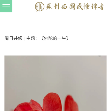
新闻动态
西园动态
法事活动
周日共修 | 主题：《佛陀的一生》
交流往来
三风建设
寺院管理
戒幢春秋
档案管理
道风建设
法音宣流