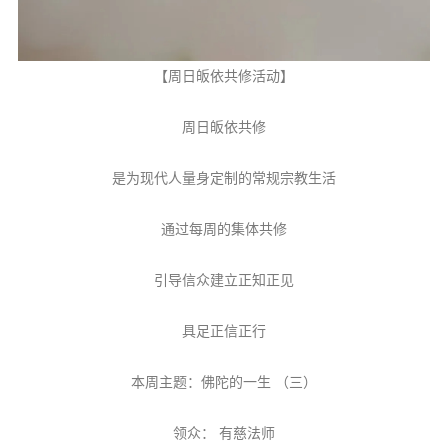
信息公告
戒幢论坛
【周日皈依共修活动】
寺院巡览
周日皈依共修
活动记录
西园风光
是为现代人量身定制的常规宗教生活
下院风采
通过每周的集体共修
搜索
引导信众建立正知正见
具足正信正行
本周主题：佛陀的一生 （三）
领众： 有慈法师