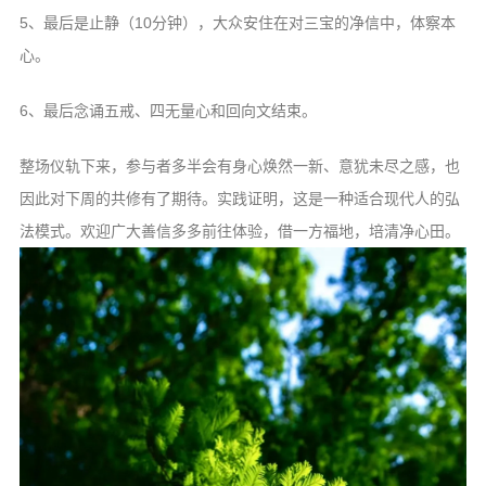
5、最后是止静（10分钟），大众安住在对三宝的净信中，体察本
心。
6、最后念诵五戒、四无量心和回向文结束。
整场仪轨下来，参与者多半会有身心焕然一新、意犹未尽之感，也
因此对下周的共修有了期待。实践证明，这是一种适合现代人的弘
法模式。欢迎广大善信多多前往体验，借一方福地，培清净心田。