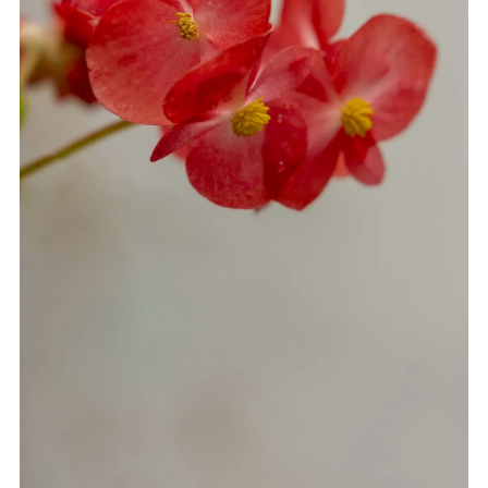
音频视频
弘法书籍
助印功德
弘法活动
西园法讯
皈依斋戒
义工家园
观世音热线
菩提静修营
观自在禅修营
教理研究
学报论集