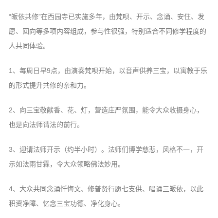
“皈依共修”在西园寺已实施多年，由梵呗、开示、念诵、安住、发
愿、回向等多项内容组成，参与性很强，特别适合不同修学程度的
人共同体验。
1、每周日早9点，由演奏梵呗开始，以音声供养三宝，以寓教于乐
的形式提升共修的亲和力。
2、向三宝敬献香、花、灯，营造庄严氛围，能令大众收摄身心，
也是向法师请法的前行。
3、迎请法师开示（约半小时）。法师们博学慈悲，风格不一，开
示如法雨甘霖，令大众领略佛法妙用。
4、大众共同念诵忏悔文、修普贤行愿七支供、唱诵三皈依，以此
积资净障、忆念三宝功德、净化身心。