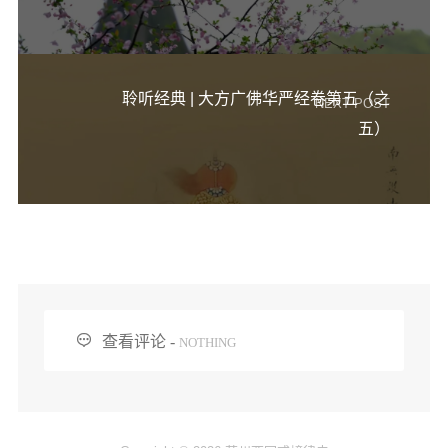
聆听经典 | 大方广佛华严经卷第五（之
NEXT POST
五）

查看评论 -
NOTHING