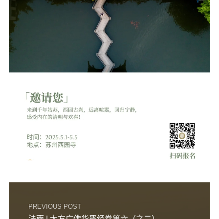
音频视频
弘法书籍
助印功德
弘法活动
西园法讯
皈依斋戒
义工家园
观世音热线
菩提静修营
观自在禅修营
教理研究
学报论集
PREVIOUS POST
法雨 | 大方广佛华严经卷第六（之二）