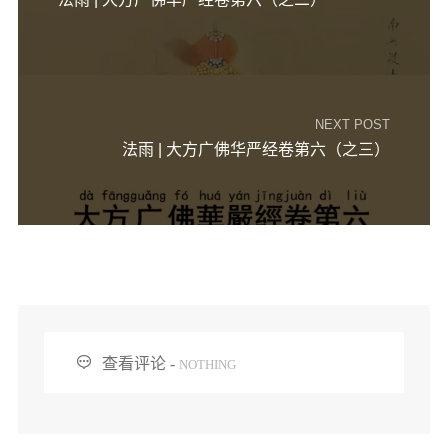
信息公告
戒幢论坛
寺院巡览
NEXT POST
活动记录
法雨 | 大方广佛华严经卷第六（之三）
西园风光
下院风采
搜索

查看评论 -
NOTHING