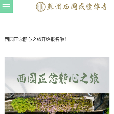
新闻动态
西园动态
法事活动
西园正念静心之旅开始报名啦！
交流往来
三风建设
寺院管理
戒幢春秋
档案管理
道风建设
法音宣流